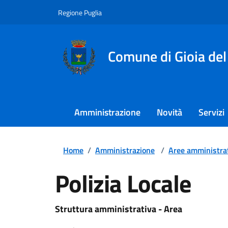
Regione Puglia
Comune di Gioia del
Amministrazione
Novità
Servizi
Home
/
Amministrazione
/
Aree amministra
Polizia Locale
Struttura amministrativa - Area