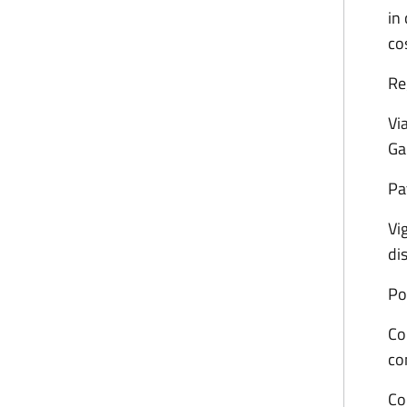
in
co
Reg
Vi
Ga
Pa
Vi
di
Po
Co
co
Co