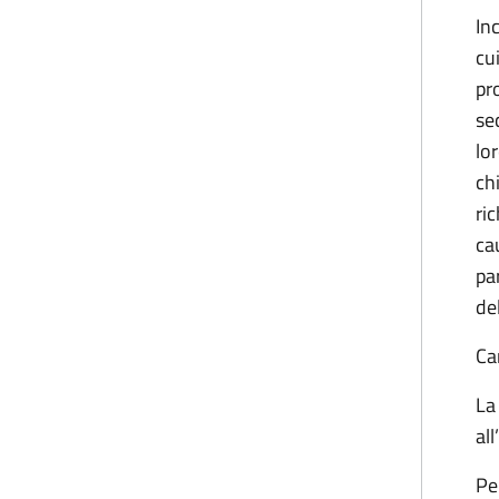
In
cu
pr
sec
lo
ch
ric
ca
pa
del
Ca
La
al
Pe