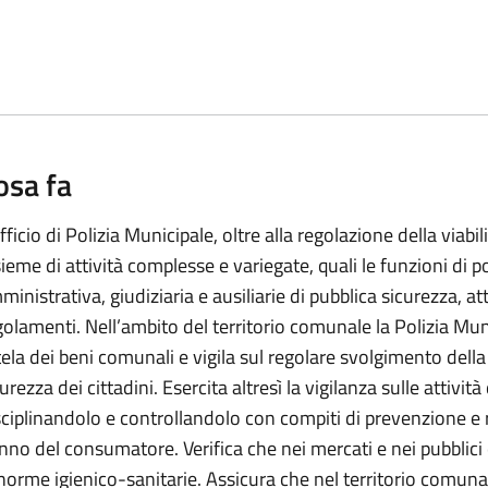
osa fa
fficio di Polizia Municipale, oltre alla regolazione della viabil
sieme di attività complesse e variegate, quali le funzioni di po
inistrativa, giudiziaria e ausiliarie di pubblica sicurezza, att
golamenti. Nell’ambito del territorio comunale la Polizia Mun
tela dei beni comunali e vigila sul regolare svolgimento della v
urezza dei cittadini. Esercita altresì la vigilanza sulle attivi
sciplinandolo e controllandolo con compiti di prevenzione e 
nno del consumatore. Verifica che nei mercati e nei pubblici
 norme igienico-sanitarie. Assicura che nel territorio comunale 