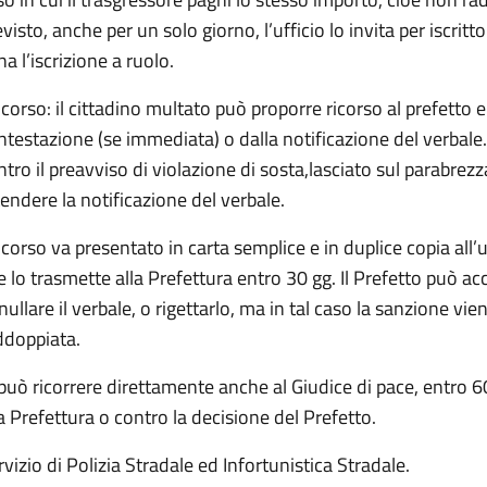
evisto, anche per un solo giorno, l’ufficio lo invita per iscrit
a l’iscrizione a ruolo.
 ricorso: il cittadino multato può proporre ricorso al prefetto 
ntestazione (se immediata) o dalla notificazione del verbale
ntro il preavviso di violazione di sosta,lasciato sul parabrez
tendere la notificazione del verbale.
ricorso va presentato in carta semplice e in duplice copia all’u
e lo trasmette alla Prefettura entro 30 gg. Il Prefetto può acco
nullare il verbale, o rigettarlo, ma in tal caso la sanzione 
ddoppiata.
 può ricorrere direttamente anche al Giudice di pace, entro 60 
la Prefettura o contro la decisione del Prefetto.
rvizio di Polizia Stradale ed Infortunistica Stradale.