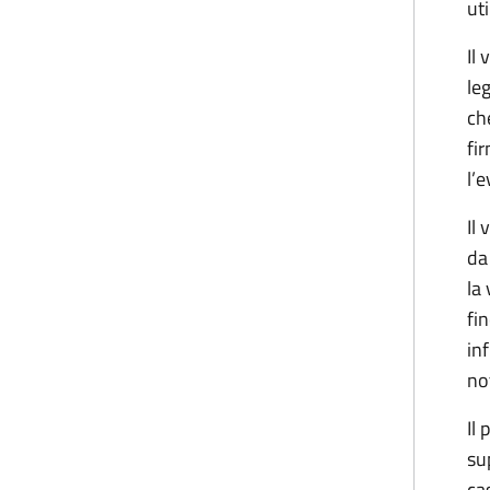
ut
Il
le
ch
fi
l’
Il
da
la
fi
in
no
Il
su
ca