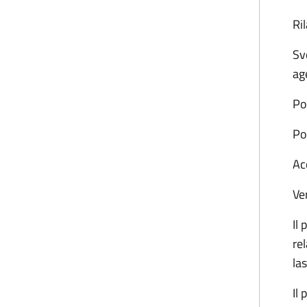
Ri
Sv
age
Pol
Po
Ac
Ver
Il 
re
la
Il