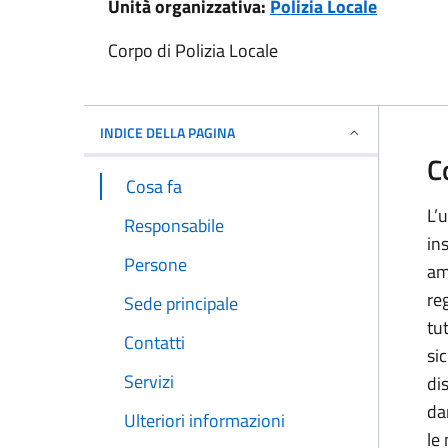
Unità organizzativa:
Polizia Locale
Corpo di Polizia Locale
INDICE DELLA PAGINA
C
Cosa fa
L’u
Responsabile
in
Persone
amm
re
Sede principale
tu
Contatti
sic
Servizi
di
da
Ulteriori informazioni
le