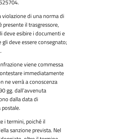
13525704.
la violazione di una norma di
 presente il trasgressore,
li deve esibire i documenti e
che gli deve essere consegnato;
.
l’infrazione viene commessa
di contestare immediatamente
 non ne verrà a conoscenza
 90 gg. dall’avvenuta
ono dalla data di
 postale.
i termini, poiché il
lla sanzione prevista. Nel
doppiato, oltre il termine