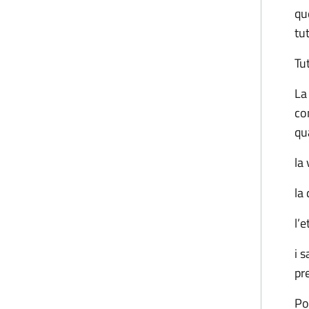
qu
tu
Tu
La
con
qu
la 
la
l’e
i s
pr
Po