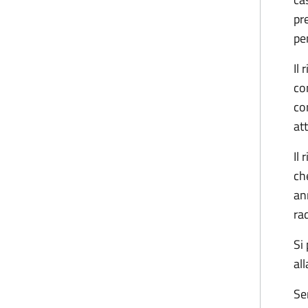
pr
pen
Il
co
co
at
Il 
ch
an
ra
Si
al
Se