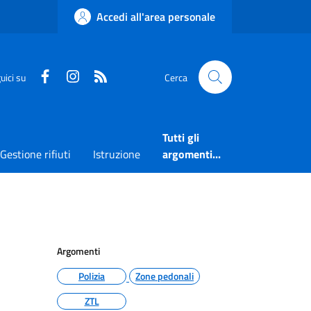
Accedi all'area personale
Faceboook
Instagram
RSS
uici su
Cerca
Tutti gli
Gestione rifiuti
Istruzione
argomenti...
Argomenti
Polizia
Zone pedonali
ZTL