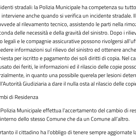
cidenti stradali: la Polizia Municipale ha competenza su tutto
i interviene anche quando si verifica un incidente stradale. 
ovvede al rilevamento tecnico, assistendo le parti nella rimoz
onda delle necessità e della gravità del sinistro. Dopo i rilievi
ro legali e le compagnie assicurative possono rivolgersi all’uf
iedere informazioni sul rilievo del sinistro ed ottenere anche 
hiesta per iscritto e pagamento dei soli diritti di copia. Nel c
usato dei feriti, le informazioni ed il rilascio delle copie po
rzialmente, in quanto una possibile querela per lesioni det
l’Autorità Giudiziaria a dare il nulla osta al rilascio delle copi
mbi di Residenza
 Polizia Municipale effettua l’accertamento del cambio di res
l’interno dello stesso Comune che da un Comune all’altro.
rtanto il cittadino ha l’obbligo di tenere sempre aggiornate la