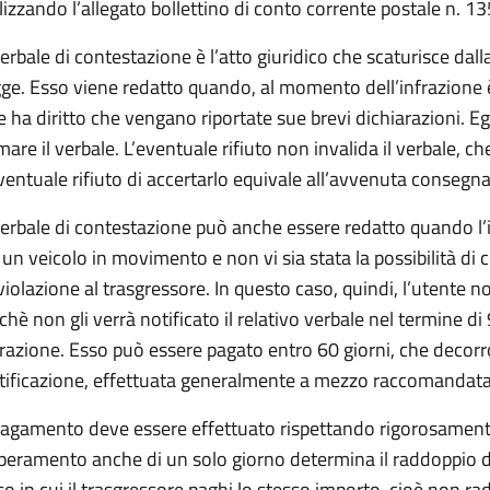
ilizzando l’allegato bollettino di conto corrente postale n. 
 verbale di contestazione è l’atto giuridico che scaturisce dal
gge. Esso viene redatto quando, al momento dell’infrazione è
e ha diritto che vengano riportate sue brevi dichiarazioni. Eg
rmare il verbale. L’eventuale rifiuto non invalida il verbale, 
eventuale rifiuto di accertarlo equivale all’avvenuta consegna
 verbale di contestazione può anche essere redatto quando 
 un veicolo in movimento e non vi sia stata la possibilità 
 violazione al trasgressore. In questo caso, quindi, l’utente
nchè non gli verrà notificato il relativo verbale nel termine di
frazione. Esso può essere pagato entro 60 giorni, che decorr
tificazione, effettuata generalmente a mezzo raccomandata
 pagamento deve essere effettuato rispettando rigorosamente 
peramento anche di un solo giorno determina il raddoppio de
so in cui il trasgressore paghi lo stesso importo, cioè non rad