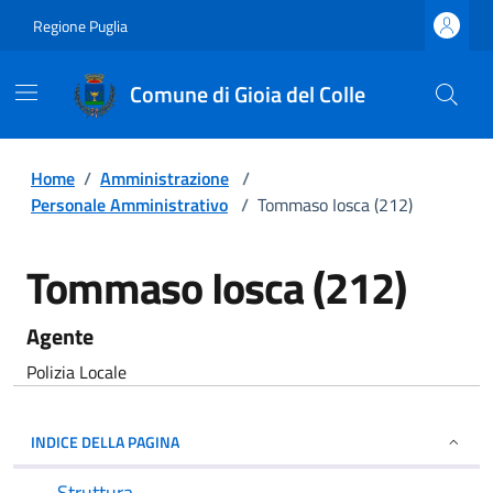
Regione Puglia
Comune di Gioia del Colle
Home
/
Amministrazione
/
Personale Amministrativo
/
Tommaso Iosca (212)
Tommaso Iosca (212)
Agente
Polizia Locale
INDICE DELLA PAGINA
Struttura