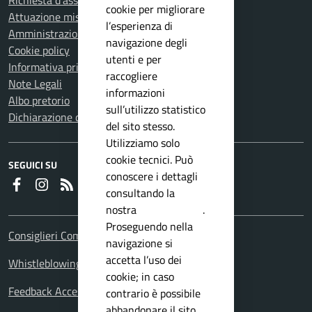
Richiesta d'assistenza
cookie per migliorare
Attuazione misure PNRR
l’esperienza di
Amministrazione trasparente
navigazione degli
Cookie policy
utenti e per
Informativa privacy
raccogliere
Note Legali
informazioni
Albo pretorio
sull’utilizzo statistico
Dichiarazione di accessibilità
del sito stesso.
Utilizziamo solo
cookie tecnici. Può
SEGUICI SU
conoscere i dettagli
Faceboook
Instagram
RSS
consultando la
nostra
privacy policy
.
Proseguendo nella
Consiglieri Comunali
navigazione si
accetta l’uso dei
Whistleblowing Policy
cookie; in caso
Feedback Accessibilita
contrario è possibile
abbandonare il sito.