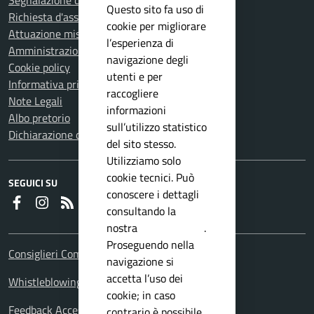
Segnalazione disservizio
Questo sito fa uso di
Richiesta d'assistenza
cookie per migliorare
Attuazione misure PNRR
l’esperienza di
Amministrazione trasparente
navigazione degli
Cookie policy
utenti e per
Informativa privacy
raccogliere
Note Legali
informazioni
Albo pretorio
sull’utilizzo statistico
Dichiarazione di accessibilità
del sito stesso.
Utilizziamo solo
cookie tecnici. Può
SEGUICI SU
conoscere i dettagli
Faceboook
Instagram
RSS
consultando la
nostra
privacy policy
.
Proseguendo nella
Consiglieri Comunali
navigazione si
accetta l’uso dei
Whistleblowing Policy
cookie; in caso
Feedback Accessibilita
contrario è possibile