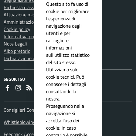
Segnalazione disservizio
Questo sito fa uso di
Richiesta d'assistenza
cookie per migliorare
Attuazione misure PNRR
l’esperienza di
Amministrazione trasparente
navigazione degli
Cookie policy
utenti e per
Informativa privacy
raccogliere
Note Legali
informazioni
Albo pretorio
sull’utilizzo statistico
Dichiarazione di accessibilità
del sito stesso.
Utilizziamo solo
cookie tecnici. Può
SEGUICI SU
conoscere i dettagli
Faceboook
Instagram
RSS
consultando la
nostra
privacy policy
.
Proseguendo nella
Consiglieri Comunali
navigazione si
accetta l’uso dei
Whistleblowing Policy
cookie; in caso
Feedback Accessibilita
contrario è possibile