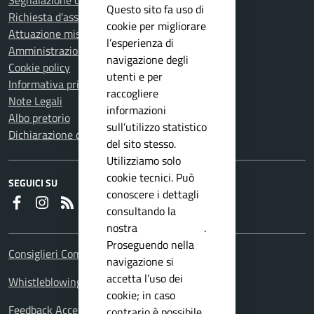
Segnalazione disservizio
Questo sito fa uso di
Richiesta d'assistenza
cookie per migliorare
Attuazione misure PNRR
l’esperienza di
Amministrazione trasparente
navigazione degli
Cookie policy
utenti e per
Informativa privacy
raccogliere
Note Legali
informazioni
Albo pretorio
sull’utilizzo statistico
Dichiarazione di accessibilità
del sito stesso.
Utilizziamo solo
cookie tecnici. Può
SEGUICI SU
conoscere i dettagli
Faceboook
Instagram
RSS
consultando la
nostra
privacy policy
.
Proseguendo nella
Consiglieri Comunali
navigazione si
accetta l’uso dei
Whistleblowing Policy
cookie; in caso
Feedback Accessibilita
contrario è possibile