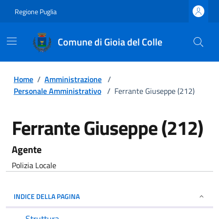
Regione Puglia
Comune di Gioia del Colle
Home
/
Amministrazione
/
Personale Amministrativo
/
Ferrante Giuseppe (212)
Ferrante Giuseppe (212)
Agente
Polizia Locale
INDICE DELLA PAGINA
Struttura