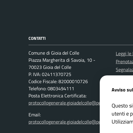
CONTATTI
Comune di Gioia del Colle
Leggi le
Piazza Margherita di Savoia, 10 -
Prenota
70023 Gioia del Colle
Segnalaz
P. IVA: 02411370725
Richiest
Codice Fiscale: 82000010726
Attuazi
Telefono: 0803494111
Avviso sul
Posta Elettronica Certificata:
protocollogenerale.gioiadelcolle@pec.rupar.puglia.it
Questo si
utenti e p
Email:
Utilizzia
protocollogenerale.gioiadelcolle@pec.rupar.puglia.it
privacy p