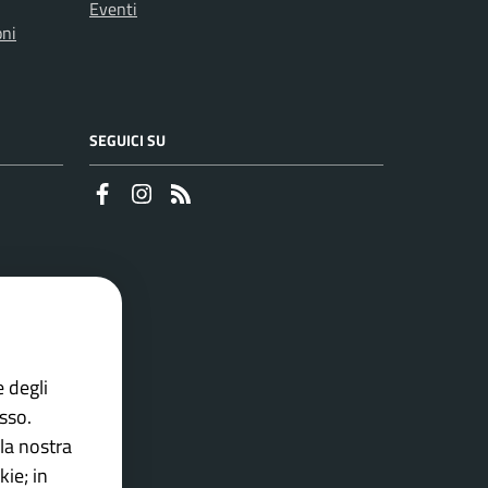
Eventi
oni
SEGUICI SU
Faceboook
Instagram
RSS
e degli
esso.
la nostra
ie; in