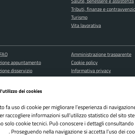
Salute, benessere e assistenza
Tributi, finanze e contravvenzi
Turismo
Vita lavorativa
 FAQ
Amministrazione trasparente
zione appuntamento
Cookie policy
ione disservizio
Informativa privacy
a d'assistenza
Note Legali
one misure PNRR
Albo pretorio
l'utilizzo dei cookies
Dichiarazione di accessibilità
to fa uso di cookie per migliorare l’esperienza di navigazion
er raccogliere informazioni sull’utilizzo statistico del sito st
mo solo cookie tecnici. Può conoscere i dettagli consultando 
olicy
. Proseguendo nella navigazione si accetta l’uso dei cook