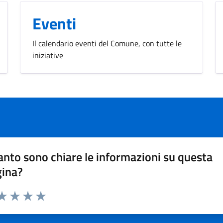
Eventi
Il calendario eventi del Comune, con tutte le
iniziative
nto sono chiare le informazioni su questa
gina?
da 1 a 5 stelle la pagina
a 1 stelle su 5
aluta 2 stelle su 5
Valuta 3 stelle su 5
Valuta 4 stelle su 5
Valuta 5 stelle su 5