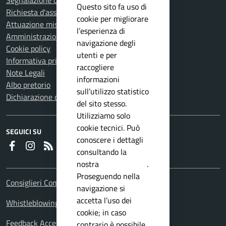
Segnalazione disservizio
Questo sito fa uso di
Richiesta d'assistenza
cookie per migliorare
Attuazione misure PNRR
l’esperienza di
Amministrazione trasparente
navigazione degli
Cookie policy
utenti e per
Informativa privacy
raccogliere
Note Legali
informazioni
Albo pretorio
sull’utilizzo statistico
Dichiarazione di accessibilità
del sito stesso.
Utilizziamo solo
cookie tecnici. Può
SEGUICI SU
conoscere i dettagli
Faceboook
Instagram
RSS
consultando la
nostra
privacy policy
.
Proseguendo nella
Consiglieri Comunali
navigazione si
accetta l’uso dei
Whistleblowing Policy
cookie; in caso
Feedback Accessibilita
contrario è possibile