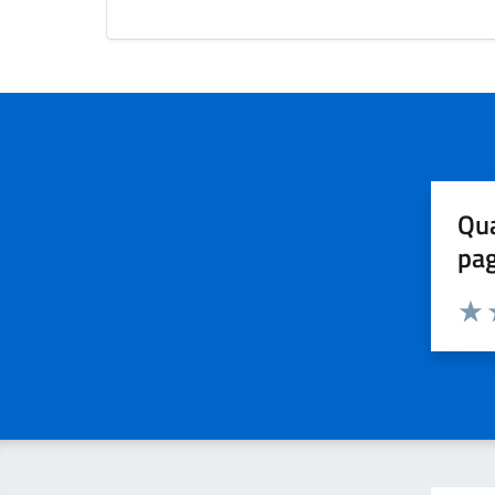
Qua
pa
Valuta 
Valut
V