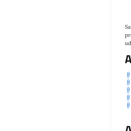
Sa
pr
ud
A
A