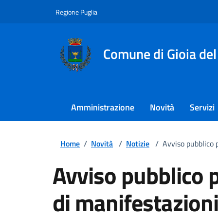
Regione Puglia
Comune di Gioia del
Amministrazione
Novità
Servizi
Home
/
Novità
/
Notizie
/
Avviso pubblico p
Avviso pubblico 
di manifestazioni