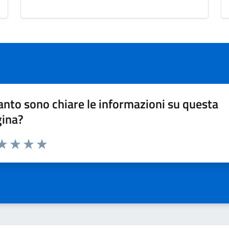
nto sono chiare le informazioni su questa
gina?
da 1 a 5 stelle la pagina
a 1 stelle su 5
aluta 2 stelle su 5
Valuta 3 stelle su 5
Valuta 4 stelle su 5
Valuta 5 stelle su 5