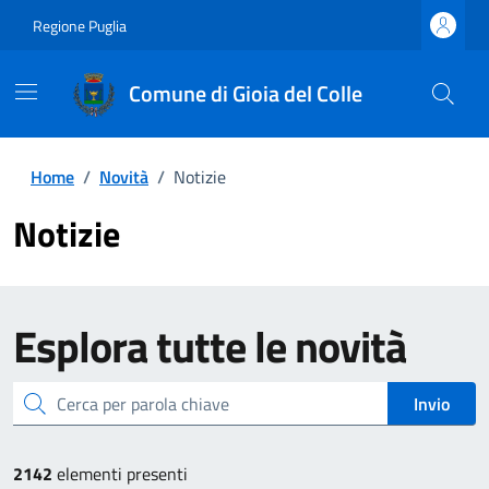
Regione Puglia
Comune di Gioia del Colle
Home
/
Novità
/
Notizie
Notizie
Esplora tutte le novità
cerca
Invio
2142
elementi presenti