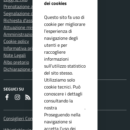
dei cookies
Prenotazione appuntamento
Segnalazione disservizio
Questo sito fa uso di
Richiesta d'assistenza
cookie per migliorare
Attuazione misure PNRR
l’esperienza di
Amministrazione trasparente
navigazione degli
Cookie policy
utenti e per
Informativa privacy
raccogliere
Note Legali
informazioni
Albo pretorio
sull’utilizzo statistico
Dichiarazione di accessibilità
del sito stesso.
Utilizziamo solo
cookie tecnici. Può
SEGUICI SU
conoscere i dettagli
Faceboook
Instagram
RSS
consultando la
nostra
privacy policy
.
Proseguendo nella
Consiglieri Comunali
navigazione si
accetta l’uso dei
Whistleblowing Policy