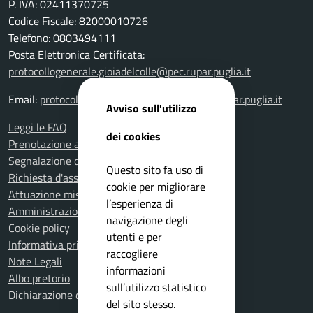
P. IVA: 02411370725
Codice Fiscale: 82000010726
Telefono: 0803494111
Posta Elettronica Certificata:
protocollogenerale.gioiadelcolle@pec.rupar.puglia.it
Email:
protocollogenerale.gioiadelcolle@pec.rupar.puglia.it
Avviso sull'utilizzo
Leggi le FAQ
dei cookies
Prenotazione appuntamento
Segnalazione disservizio
Questo sito fa uso di
Richiesta d'assistenza
cookie per migliorare
Attuazione misure PNRR
l’esperienza di
Amministrazione trasparente
navigazione degli
Cookie policy
utenti e per
Informativa privacy
raccogliere
Note Legali
informazioni
Albo pretorio
sull’utilizzo statistico
Dichiarazione di accessibilità
del sito stesso.