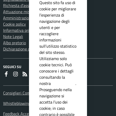
Questo sito fa uso di
Richiesta d'assistenza
cookie per migliorare
Attuazione misure PNRR
l’esperienza di
Amministrazione trasparente
navigazione degli
Cookie policy
utenti e per
Informativa privacy
raccogliere
Note Legali
informazioni
Albo pretorio
sull’utilizzo statistico
Dichiarazione di accessibilità
del sito stesso.
Utilizziamo solo
cookie tecnici. Può
SEGUICI SU
conoscere i dettagli
Faceboook
Instagram
RSS
consultando la
nostra
privacy policy
.
Proseguendo nella
Consiglieri Comunali
navigazione si
accetta l’uso dei
Whistleblowing Policy
cookie; in caso
Feedback Accessibilita
contrario è possibile