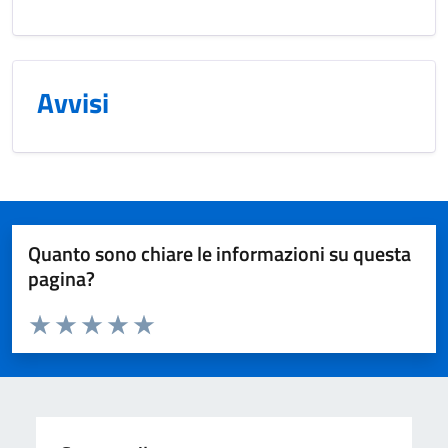
Avvisi
Quanto sono chiare le informazioni su questa
pagina?
Valuta da 1 a 5 stelle la pagina
Valuta 1 stelle su 5
Valuta 2 stelle su 5
Valuta 3 stelle su 5
Valuta 4 stelle su 5
Valuta 5 stelle su 5