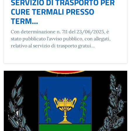
SERVIZIO DI TRASPORTO PER
CURE TERMALI PRESSO
TERM...
Con determinazione n. 711 del 23/06/2025, è
stato pubblicato l'avviso pubblico, con allegati,
relativo al servizio di trasporto gratui...