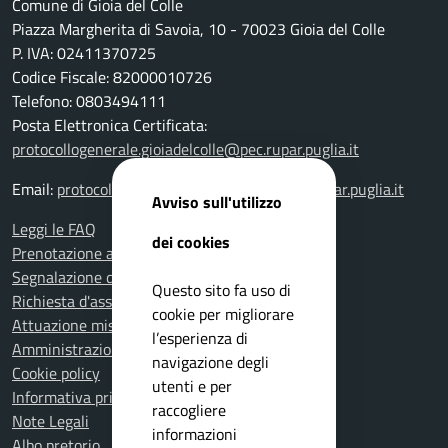
Comune di Gioia del Colle
Piazza Margherita di Savoia, 10 - 70023 Gioia del Colle
P. IVA: 02411370725
Codice Fiscale: 82000010726
Telefono: 0803494111
Posta Elettronica Certificata:
protocollogenerale.gioiadelcolle@pec.rupar.puglia.it
Email:
protocollogenerale.gioiadelcolle@pec.rupar.puglia.it
Avviso sull'utilizzo
Leggi le FAQ
dei cookies
Prenotazione appuntamento
Segnalazione disservizio
Questo sito fa uso di
Richiesta d'assistenza
cookie per migliorare
Attuazione misure PNRR
l’esperienza di
Amministrazione trasparente
navigazione degli
Cookie policy
utenti e per
Informativa privacy
raccogliere
Note Legali
informazioni
Albo pretorio