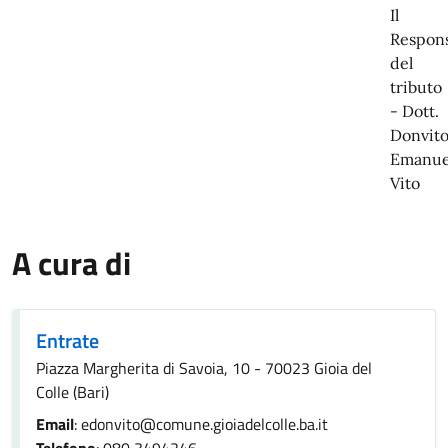
Il
Respons
del
tributo
-
Dott.
Donvit
Emanue
Vito
A cura di
Entrate
Piazza Margherita di Savoia, 10 - 70023 Gioia del
Colle (Bari)
Email
: edonvito@comune.gioiadelcolle.ba.it
Telefono
: 080 3494246