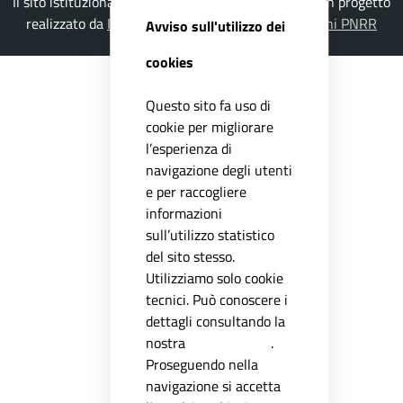
Il sito istituzionale del Comune di Gioia del Colle è un progetto
realizzato da
ISWEB S.p.A.
con la
Soluzione Comuni PNRR
Avviso sull'utilizzo dei
cookies
Questo sito fa uso di
cookie per migliorare
l’esperienza di
navigazione degli utenti
e per raccogliere
informazioni
sull’utilizzo statistico
del sito stesso.
Utilizziamo solo cookie
tecnici. Può conoscere i
dettagli consultando la
nostra
privacy policy
.
Proseguendo nella
navigazione si accetta