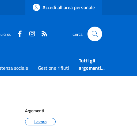
Accedi all'area personale
Faceboook
Instagram
RSS
uici su
Cerca
Tutti gli
stenza sociale
Gestione rifiuti
argomenti...
Argomenti
Lavoro