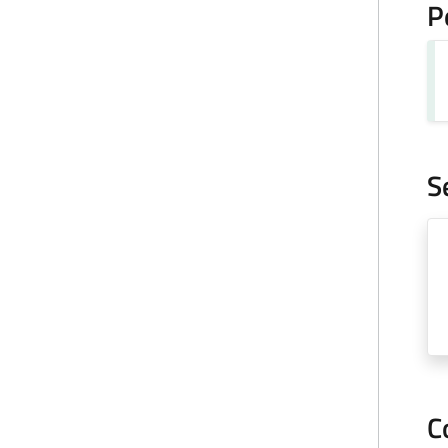
P
S
C