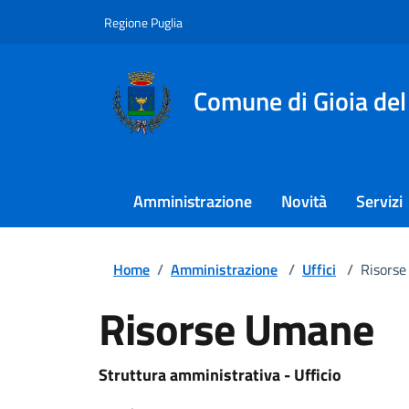
Regione Puglia
Comune di Gioia del
Amministrazione
Novità
Servizi
Home
/
Amministrazione
/
Uffici
/
Risors
Risorse Umane
Struttura amministrativa - Ufficio