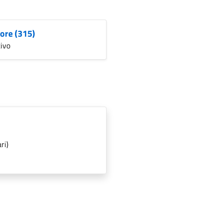
tore (315)
ivo
ri)