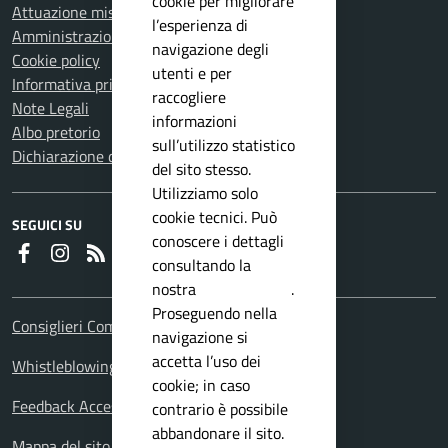
cookie per migliorare
Attuazione misure PNRR
l’esperienza di
Amministrazione trasparente
navigazione degli
Cookie policy
utenti e per
Informativa privacy
raccogliere
Note Legali
informazioni
Albo pretorio
sull’utilizzo statistico
Dichiarazione di accessibilità
del sito stesso.
Utilizziamo solo
cookie tecnici. Può
SEGUICI SU
conoscere i dettagli
Faceboook
Instagram
RSS
consultando la
nostra
privacy policy
.
Proseguendo nella
Consiglieri Comunali
navigazione si
accetta l’uso dei
Whistleblowing Policy
cookie; in caso
Feedback Accessibilita
contrario è possibile
abbandonare il sito.
Mappa del sito