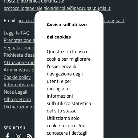
Posta Elettronica Certificata:
protocollogenerale.gioiadelcolle@pec.rupar.puglia.it
Email:
protocollogenerale.gioiadelcolle@pec.rupar.puglia.it
Avviso sull'utilizzo
Leggi le FAQ
dei cookies
Prenotazione appuntamento
Segnalazione disservizio
Questo sito fa uso di
Richiesta d'assistenza
cookie per migliorare
Attuazione misure PNRR
l’esperienza di
Amministrazione trasparente
navigazione degli
Cookie policy
utenti e per
Informativa privacy
raccogliere
Note Legali
informazioni
Albo pretorio
sull’utilizzo statistico
Dichiarazione di accessibilità
del sito stesso.
Utilizziamo solo
cookie tecnici. Può
SEGUICI SU
conoscere i dettagli
Faceboook
Instagram
RSS