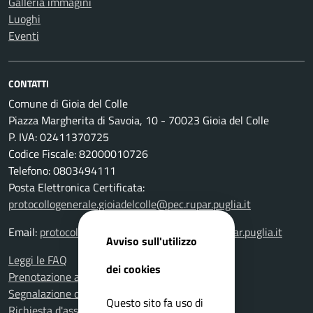
Galleria immagini
Luoghi
Eventi
CONTATTI
Comune di Gioia del Colle
Piazza Margherita di Savoia, 10 - 70023 Gioia del Colle
P. IVA: 02411370725
Codice Fiscale: 82000010726
Telefono: 0803494111
Posta Elettronica Certificata:
protocollogenerale.gioiadelcolle@pec.rupar.puglia.it
Email:
protocollogenerale.gioiadelcolle@pec.rupar.puglia.it
Avviso sull'utilizzo
Leggi le FAQ
dei cookies
Prenotazione appuntamento
Segnalazione disservizio
Questo sito fa uso di
Richiesta d'assistenza