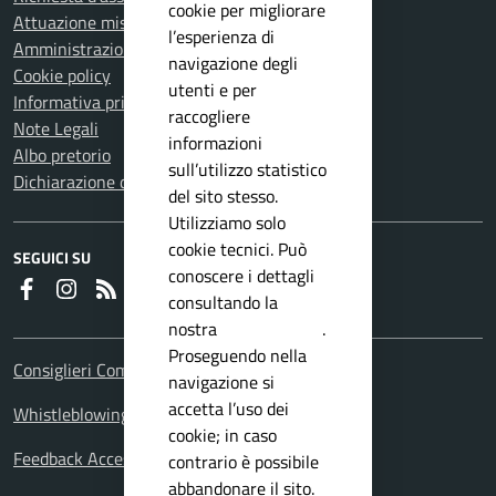
cookie per migliorare
Attuazione misure PNRR
l’esperienza di
Amministrazione trasparente
navigazione degli
Cookie policy
utenti e per
Informativa privacy
raccogliere
Note Legali
informazioni
Albo pretorio
sull’utilizzo statistico
Dichiarazione di accessibilità
del sito stesso.
Utilizziamo solo
cookie tecnici. Può
SEGUICI SU
conoscere i dettagli
Faceboook
Instagram
RSS
consultando la
nostra
privacy policy
.
Proseguendo nella
Consiglieri Comunali
navigazione si
accetta l’uso dei
Whistleblowing Policy
cookie; in caso
Feedback Accessibilita
contrario è possibile
abbandonare il sito.