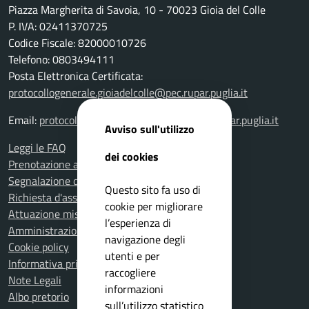
Piazza Margherita di Savoia, 10 - 70023 Gioia del Colle
P. IVA: 02411370725
Codice Fiscale: 82000010726
Telefono: 0803494111
Posta Elettronica Certificata:
protocollogenerale.gioiadelcolle@pec.rupar.puglia.it
Email:
protocollogenerale.gioiadelcolle@pec.rupar.puglia.it
Avviso sull'utilizzo
Leggi le FAQ
dei cookies
Prenotazione appuntamento
Segnalazione disservizio
Questo sito fa uso di
Richiesta d'assistenza
cookie per migliorare
Attuazione misure PNRR
l’esperienza di
Amministrazione trasparente
navigazione degli
Cookie policy
utenti e per
Informativa privacy
raccogliere
Note Legali
informazioni
Albo pretorio
sull’utilizzo statistico