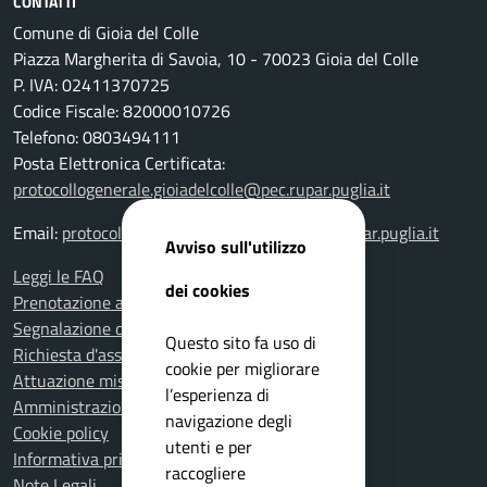
CONTATTI
Comune di Gioia del Colle
Piazza Margherita di Savoia, 10 - 70023 Gioia del Colle
P. IVA: 02411370725
Codice Fiscale: 82000010726
Telefono: 0803494111
Posta Elettronica Certificata:
protocollogenerale.gioiadelcolle@pec.rupar.puglia.it
Email:
protocollogenerale.gioiadelcolle@pec.rupar.puglia.it
Avviso sull'utilizzo
Leggi le FAQ
dei cookies
Prenotazione appuntamento
Segnalazione disservizio
Questo sito fa uso di
Richiesta d'assistenza
cookie per migliorare
Attuazione misure PNRR
l’esperienza di
Amministrazione trasparente
navigazione degli
Cookie policy
utenti e per
Informativa privacy
raccogliere
Note Legali