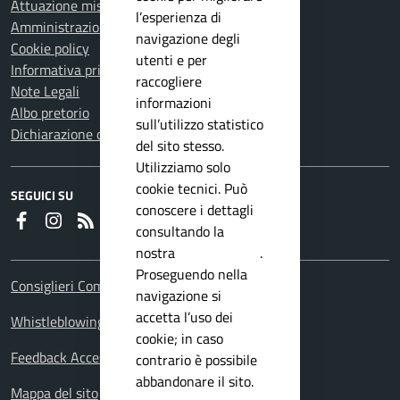
Attuazione misure PNRR
l’esperienza di
Amministrazione trasparente
navigazione degli
Cookie policy
utenti e per
Informativa privacy
raccogliere
Note Legali
informazioni
Albo pretorio
sull’utilizzo statistico
Dichiarazione di accessibilità
del sito stesso.
Utilizziamo solo
cookie tecnici. Può
SEGUICI SU
conoscere i dettagli
Faceboook
Instagram
RSS
consultando la
nostra
privacy policy
.
Proseguendo nella
Consiglieri Comunali
navigazione si
accetta l’uso dei
Whistleblowing Policy
cookie; in caso
Feedback Accessibilita
contrario è possibile
abbandonare il sito.
Mappa del sito