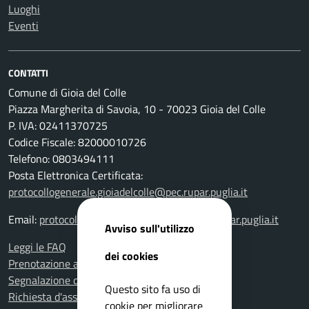
Luoghi
Eventi
CONTATTI
Comune di Gioia del Colle
Piazza Margherita di Savoia, 10 - 70023 Gioia del Colle
P. IVA: 02411370725
Codice Fiscale: 82000010726
Telefono: 0803494111
Posta Elettronica Certificata:
protocollogenerale.gioiadelcolle@pec.rupar.puglia.it
Email:
protocollogenerale.gioiadelcolle@pec.rupar.puglia.it
Avviso sull'utilizzo
Leggi le FAQ
dei cookies
Prenotazione appuntamento
Segnalazione disservizio
Questo sito fa uso di
Richiesta d'assistenza
cookie per migliorare