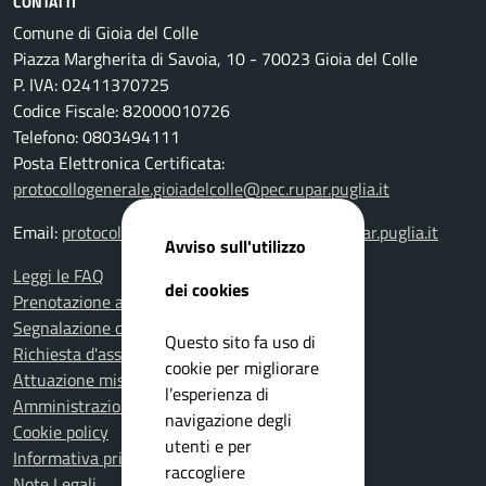
CONTATTI
Comune di Gioia del Colle
Piazza Margherita di Savoia, 10 - 70023 Gioia del Colle
P. IVA: 02411370725
Codice Fiscale: 82000010726
Telefono: 0803494111
Posta Elettronica Certificata:
protocollogenerale.gioiadelcolle@pec.rupar.puglia.it
Email:
protocollogenerale.gioiadelcolle@pec.rupar.puglia.it
Avviso sull'utilizzo
Leggi le FAQ
dei cookies
Prenotazione appuntamento
Segnalazione disservizio
Questo sito fa uso di
Richiesta d'assistenza
cookie per migliorare
Attuazione misure PNRR
l’esperienza di
Amministrazione trasparente
navigazione degli
Cookie policy
utenti e per
Informativa privacy
raccogliere
Note Legali