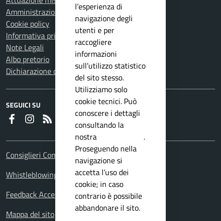
Attuazione misure PNRR
l’esperienza di
Amministrazione trasparente
navigazione degli
Cookie policy
utenti e per
Informativa privacy
raccogliere
Note Legali
informazioni
Albo pretorio
sull’utilizzo statistico
Dichiarazione di accessibilità
del sito stesso.
Utilizziamo solo
cookie tecnici. Può
SEGUICI SU
conoscere i dettagli
Faceboook
Instagram
RSS
consultando la
nostra
privacy policy
.
Proseguendo nella
Consiglieri Comunali
navigazione si
accetta l’uso dei
Whistleblowing Policy
cookie; in caso
Feedback Accessibilita
contrario è possibile
abbandonare il sito.
Mappa del sito