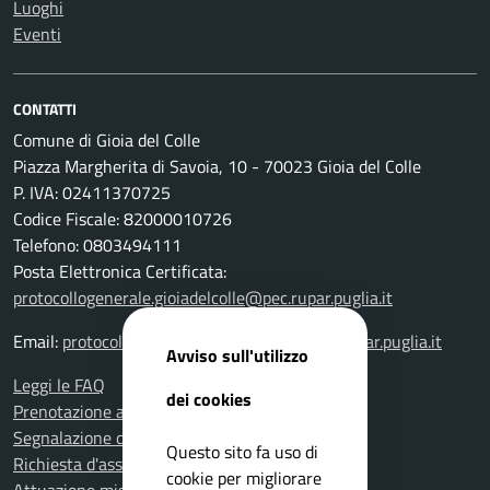
Luoghi
Eventi
CONTATTI
Comune di Gioia del Colle
Piazza Margherita di Savoia, 10 - 70023 Gioia del Colle
P. IVA: 02411370725
Codice Fiscale: 82000010726
Telefono: 0803494111
Posta Elettronica Certificata:
protocollogenerale.gioiadelcolle@pec.rupar.puglia.it
Email:
protocollogenerale.gioiadelcolle@pec.rupar.puglia.it
Avviso sull'utilizzo
Leggi le FAQ
dei cookies
Prenotazione appuntamento
Segnalazione disservizio
Questo sito fa uso di
Richiesta d'assistenza
cookie per migliorare