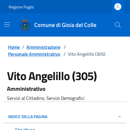
Regione Puglia
Comune di Gioia del Colle
Home
/
Amministrazione
/
Personale Amministrativo
/
Vito Angelillo (305)
Vito Angelillo (305)
Amministrativo
Servizi al Cittadino, Servizi Demografici
INDICE DELLA PAGINA
Struttura