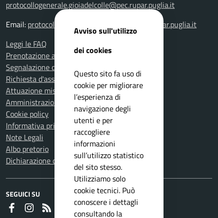
protocollogenerale.gioiadelcolle@pec.rupar.puglia.it
Email:
protocollogenerale.gioiadelcolle@pec.rupar.puglia.it
Avviso sull'utilizzo
Leggi le FAQ
dei cookies
Prenotazione appuntamento
Segnalazione disservizio
Questo sito fa uso di
Richiesta d'assistenza
cookie per migliorare
Attuazione misure PNRR
l’esperienza di
Amministrazione trasparente
navigazione degli
Cookie policy
utenti e per
Informativa privacy
raccogliere
Note Legali
informazioni
Albo pretorio
sull’utilizzo statistico
Dichiarazione di accessibilità
del sito stesso.
Utilizziamo solo
cookie tecnici. Può
SEGUICI SU
conoscere i dettagli
Faceboook
Instagram
RSS
consultando la