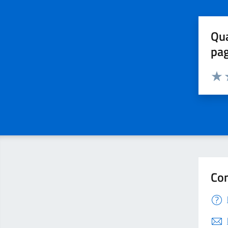
Qua
pa
Valuta 
Valut
V
Con