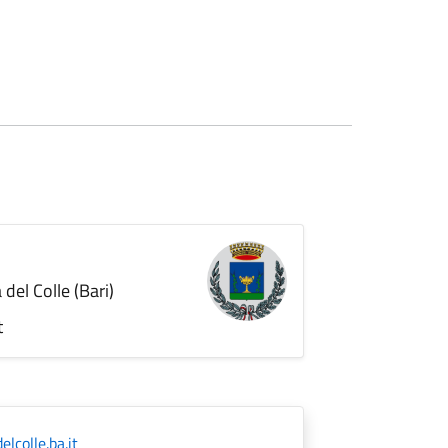
del Colle (Bari)
t
lcolle.ba.it