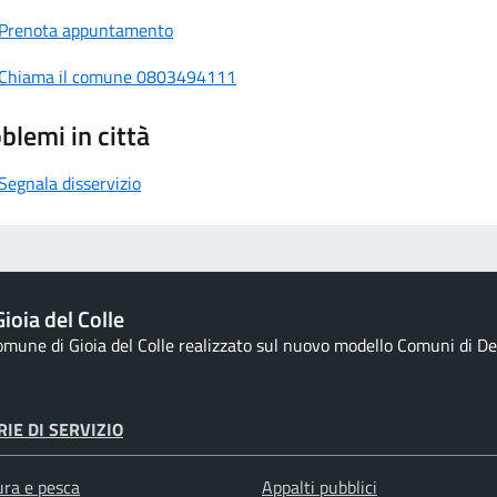
Prenota appuntamento
Chiama il comune 0803494111
blemi in città
Segnala disservizio
ioia del Colle
Comune di Gioia del Colle realizzato sul nuovo modello Comuni di Des
IE DI SERVIZIO
ura e pesca
Appalti pubblici