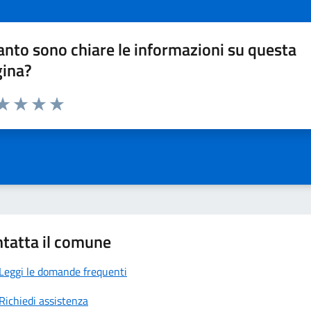
nto sono chiare le informazioni su questa
gina?
da 1 a 5 stelle la pagina
a 1 stelle su 5
aluta 2 stelle su 5
Valuta 3 stelle su 5
Valuta 4 stelle su 5
Valuta 5 stelle su 5
tatta il comune
Leggi le domande frequenti
Richiedi assistenza