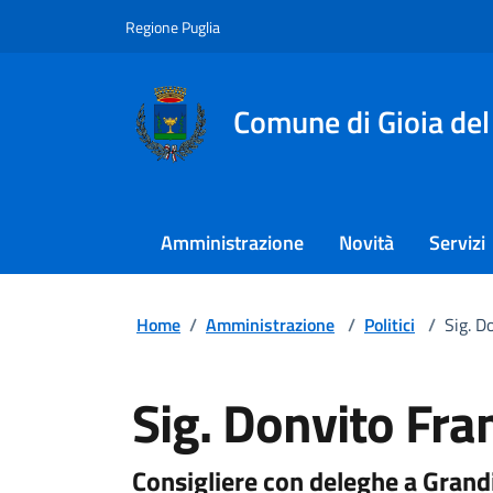
Regione Puglia
Comune di Gioia del
Amministrazione
Novità
Servizi
Home
/
Amministrazione
/
Politici
/
Sig. D
Sig. Donvito Fra
Consigliere con deleghe a Grandi