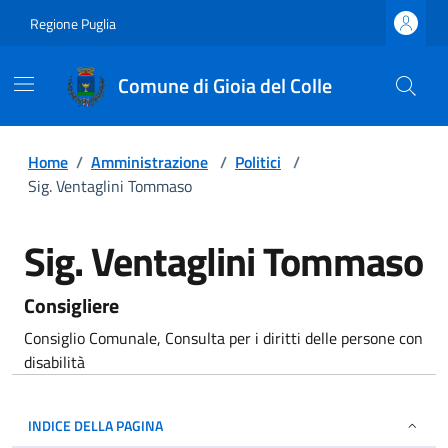
Regione Puglia
Comune di Gioia del Colle
Home
/
Amministrazione
/
Politici
/
Sig. Ventaglini Tommaso
Sig. Ventaglini Tommaso
Consigliere
Consiglio Comunale, Consulta per i diritti delle persone con
disabilità
INDICE DELLA PAGINA