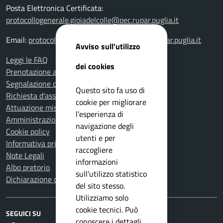
Posta Elettronica Certificata:
protocollogenerale.gioiadelcolle@pec.rupar.puglia.it
Email:
protocollogenerale.gioiadelcolle@pec.rupar.puglia.it
Avviso sull'utilizzo
Leggi le FAQ
dei cookies
Prenotazione appuntamento
Segnalazione disservizio
Questo sito fa uso di
Richiesta d'assistenza
cookie per migliorare
Attuazione misure PNRR
l’esperienza di
Amministrazione trasparente
navigazione degli
Cookie policy
utenti e per
Informativa privacy
raccogliere
Note Legali
informazioni
Albo pretorio
sull’utilizzo statistico
Dichiarazione di accessibilità
del sito stesso.
Utilizziamo solo
cookie tecnici. Può
SEGUICI SU
conoscere i dettagli