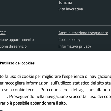
Turismo
Vita lavorativa
 FAQ
Amministrazione trasparente
zione appuntamento
Cookie policy
ione disservizio
Informativa privacy
a d'assistenza
Note Legali
one misure PNRR
Albo pretorio
l'utilizzo dei cookies
Dichiarazione di accessibilità
to fa uso di cookie per migliorare l’esperienza di navigazion
er raccogliere informazioni sull’utilizzo statistico del sito st
mo solo cookie tecnici. Può conoscere i dettagli consultando 
olicy
. Proseguendo nella navigazione si accetta l’uso dei cook
rario è possibile abbandonare il sito.