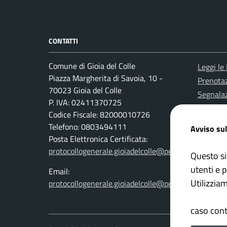
CONTATTI
Comune di Gioia del Colle
Leggi le
Piazza Margherita di Savoia, 10 -
Prenota
70023 Gioia del Colle
Segnalaz
P. IVA: 02411370725
Richiest
Codice Fiscale: 82000010726
Attuazi
Telefono: 0803494111
Avviso sul
Posta Elettronica Certificata:
protocollogenerale.gioiadelcolle@pec.rupar.puglia.it
Questo si
utenti e p
Email:
Utilizzia
protocollogenerale.gioiadelcolle@pec.rupar.puglia.it
privacy p
caso cont