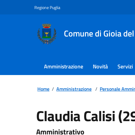
Regione Puglia
Comune di Gioia del
Amministrazione
Novità
Servizi
Home
/
Amministrazione
/
Personale Ammin
Claudia Calisi (2
Amministrativo