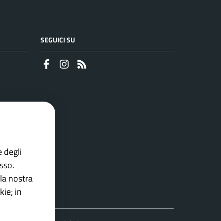
SEGUICI SU
Faceboook
Instagram
RSS
e degli
esso.
la nostra
ie; in