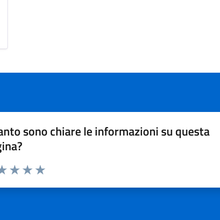
nto sono chiare le informazioni su questa
gina?
da 1 a 5 stelle la pagina
a 1 stelle su 5
aluta 2 stelle su 5
Valuta 3 stelle su 5
Valuta 4 stelle su 5
Valuta 5 stelle su 5