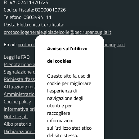
P. IVA: 02411370725
Codice Fiscale: 82000010726
Telefono: 0803494111
Posta Elettronica Certificata:
protocollogenerale.gioiadelcolle@pec.rupar.puglia.it
Email:
protocollogenerale.gioiadelcolle@pec.rupar.puglia.it
Avviso sull'utilizzo
Leggi le FAQ
dei cookies
Prenotazione appuntamento
Segnalazione disservizio
Questo sito fa uso di
Richiesta d'assistenza
cookie per migliorare
Attuazione misure PNRR
l’esperienza di
Amministrazione trasparente
navigazione degli
Cookie policy
utenti e per
Informativa privacy
raccogliere
Note Legali
informazioni
Albo pretorio
sull’utilizzo statistico
Dichiarazione di accessibilità
del sito stesso.