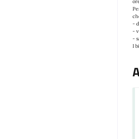
or
Pe
ch
- 
- 
- 
I 
A