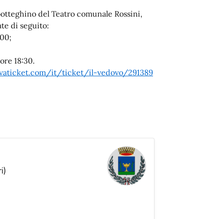
l botteghino del Teatro comunale Rossini,
ate di seguito:
:00;
 ore 18:30.
vaticket.com/it/ticket/il-vedovo/291389
i)