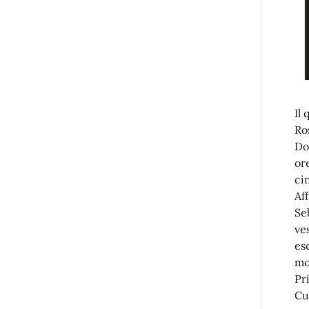
Il
Ro
Do
or
ci
Af
Se
ve
es
mo
Pr
Cu