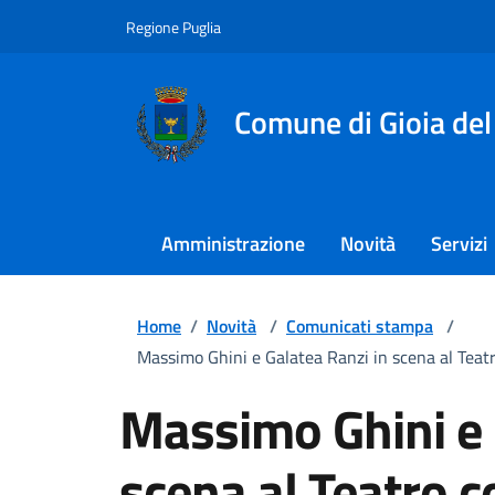
Regione Puglia
Comune di Gioia del
Amministrazione
Novità
Servizi
Home
/
Novità
/
Comunicati stampa
/
Massimo Ghini e Galatea Ranzi in scena al Teatro
Massimo Ghini e 
scena al Teatro 