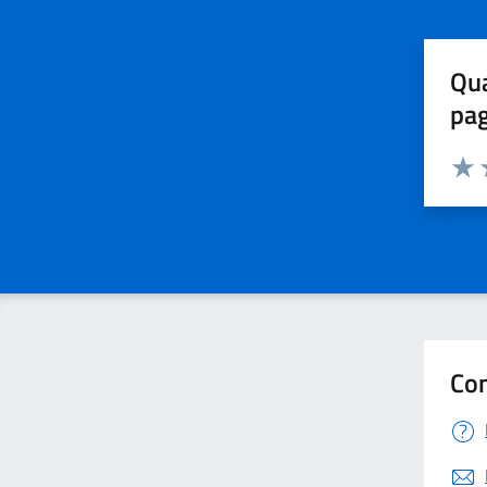
Qua
pa
Valuta 
Valut
V
Con