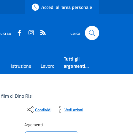
Accedi all'area personale
Faceboook
Instagram
RSS
uici su
Cerca
Tutti gli
Istruzione
Lavoro
argomenti...
film di Dino Risi
Condividi
Vedi azioni
Argomenti