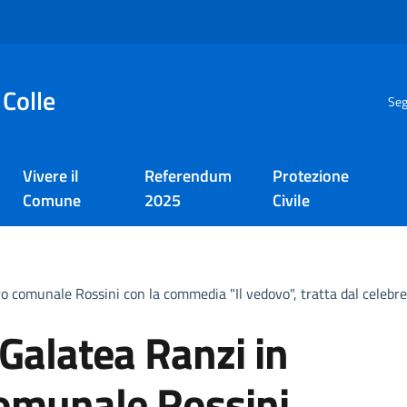
 Colle
Seg
Vivere il
Referendum
Protezione
Comune
2025
Civile
 comunale Rossini con la commedia "Il vedovo", tratta dal celebre 
Galatea Ranzi in
comunale Rossini