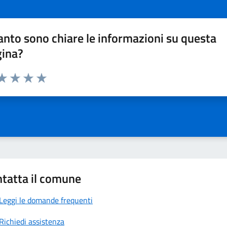
nto sono chiare le informazioni su questa
gina?
da 1 a 5 stelle la pagina
a 1 stelle su 5
aluta 2 stelle su 5
Valuta 3 stelle su 5
Valuta 4 stelle su 5
Valuta 5 stelle su 5
tatta il comune
Leggi le domande frequenti
Richiedi assistenza