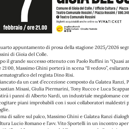
 quarto appuntamento di prosa della stagione 2025/2026 segn
ssini di Gioia del Colle.
po il grande successo ottenuto con Paolo Ruffini in “Quasi ami
e 21:00, Massimo Ghini porterà in scena “Il vedovo”, esilaran
nematografico del regista Dino Risi.
fiancato da un cast d’eccezione composto da Galatea Ranzi, P
bastian Misasi, Giulia Piermarini, Tony Rucco e Luca Scappar
stirà i panni di Alberto Nardi, un industriale megalomane con
cogitare piani improbabili con i suoi collaboratori maldestri p
glie.
ima di salire sul palco, Massimo Ghini e Galatea Ranzi dialogh
ltura Lucio Romano e l’avv. Vito Sportelli in un incontro apert