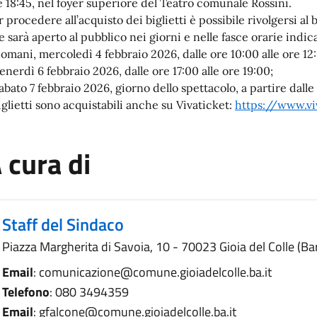
e 18:45, nel foyer superiore del Teatro comunale Rossini.
r procedere all’acquisto dei biglietti è possibile rivolgersi a
e sarà aperto al pubblico nei giorni e nelle fasce orarie indic
domani, mercoledì 4 febbraio 2026, dalle ore 10:00 alle ore 12
venerdì 6 febbraio 2026, dalle ore 17:00 alle ore 19:00;
sabato 7 febbraio 2026, giorno dello spettacolo, a partire dalle
biglietti sono acquistabili anche su Vivaticket:
https://www.vi
 cura di
Staff del Sindaco
Piazza Margherita di Savoia, 10 - 70023 Gioia del Colle (Bar
Email
: comunicazione@comune.gioiadelcolle.ba.it
Telefono
: 080 3494359
Email
: gfalcone@comune.gioiadelcolle.ba.it