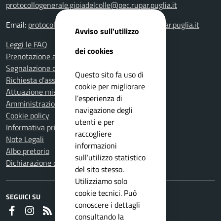
protocollogenerale.gioiadelcolle@pec.rupar.puglia.it
Email:
protocollogenerale.gioiadelcolle@pec.rupar.puglia.it
Avviso sull'utilizzo
Leggi le FAQ
dei cookies
Prenotazione appuntamento
Segnalazione disservizio
Questo sito fa uso di
Richiesta d'assistenza
cookie per migliorare
Attuazione misure PNRR
l’esperienza di
Amministrazione trasparente
navigazione degli
Cookie policy
utenti e per
Informativa privacy
raccogliere
Note Legali
informazioni
Albo pretorio
sull’utilizzo statistico
Dichiarazione di accessibilità
del sito stesso.
Utilizziamo solo
cookie tecnici. Può
SEGUICI SU
conoscere i dettagli
Faceboook
Instagram
RSS
consultando la