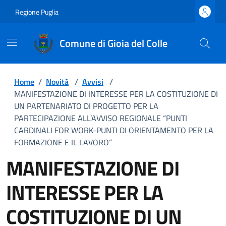
Regione Puglia
Comune di Gioia del Colle
Home
/
Novità
/
Avvisi
/
MANIFESTAZIONE DI INTERESSE PER LA COSTITUZIONE DI
UN PARTENARIATO DI PROGETTO PER LA
PARTECIPAZIONE ALL’AVVISO REGIONALE “PUNTI
CARDINALI FOR WORK-PUNTI DI ORIENTAMENTO PER LA
FORMAZIONE E IL LAVORO”
MANIFESTAZIONE DI
INTERESSE PER LA
COSTITUZIONE DI UN