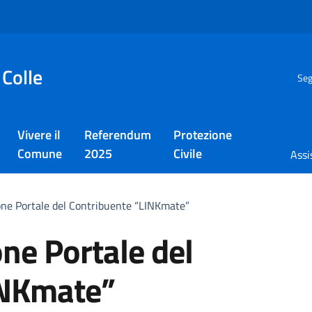
 Colle
Seg
Vivere il
Referendum
Protezione
Comune
2025
Civile
Assi
one Portale del Contribuente “LINKmate”
one Portale del
INKmate”