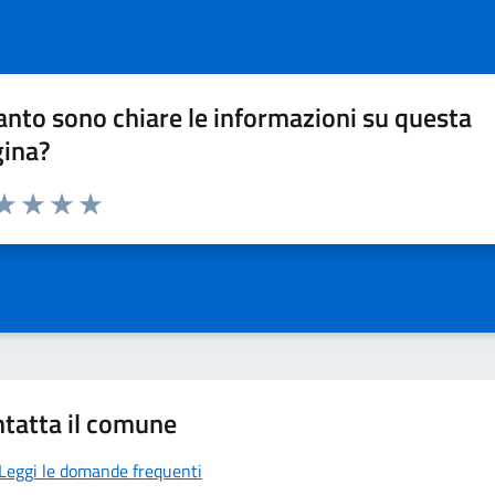
nto sono chiare le informazioni su questa
gina?
da 1 a 5 stelle la pagina
a 1 stelle su 5
aluta 2 stelle su 5
Valuta 3 stelle su 5
Valuta 4 stelle su 5
Valuta 5 stelle su 5
tatta il comune
Leggi le domande frequenti