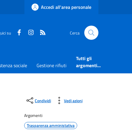
Accedi all'area personale
Faceboook
Instagram
RSS
uici su
Cerca
Tutti gli
stenza sociale
Gestione rifiuti
argomenti...
Condividi
Vedi azioni
Argomenti
Trasparenza amministativa