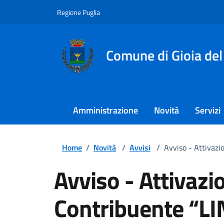
Regione Puglia
Comune di Gioia del
Amministrazione
Novità
Servizi
Home
/
Novità
/
Avvisi
/
Avviso - Attivazi
Avviso - Attivazi
Contribuente “L