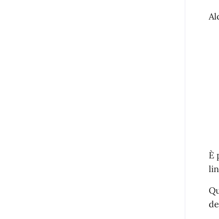
Al
È 
li
Qu
de