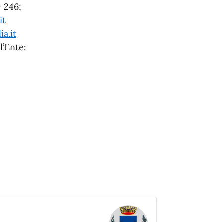
 246;
it
ia.it
l’Ente: