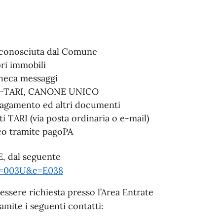
a conosciuta dal Comune
pri immobili
checa messaggi
ASI-TARI, CANONE UNICO
 pagamento ed altri documenti
i TARI (via posta ordinaria o e-mail)
ico tramite pagoPA
E, dal seguente
/?c=003U&e=E038
essere richiesta presso l’Area Entrate
amite i seguenti contatti: