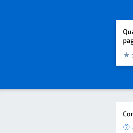
Qua
pa
Valuta 
Valut
V
Con