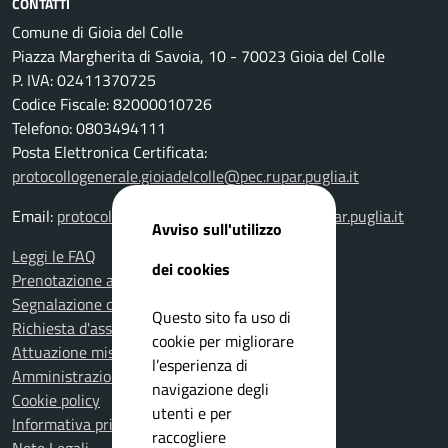
CONTATTI
Comune di Gioia del Colle
Piazza Margherita di Savoia, 10 - 70023 Gioia del Colle
P. IVA: 02411370725
Codice Fiscale: 82000010726
Telefono: 0803494111
Posta Elettronica Certificata:
protocollogenerale.gioiadelcolle@pec.rupar.puglia.it
Email:
protocollogenerale.gioiadelcolle@pec.rupar.puglia.it
Avviso sull'utilizzo
Leggi le FAQ
dei cookies
Prenotazione appuntamento
Segnalazione disservizio
Questo sito fa uso di
Richiesta d'assistenza
cookie per migliorare
Attuazione misure PNRR
l’esperienza di
Amministrazione trasparente
navigazione degli
Cookie policy
utenti e per
Informativa privacy
raccogliere