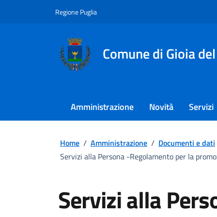
Regione Puglia
Comune di Gioia del
Amministrazione
Novità
Servizi
Home
/
Amministrazione
/
Documenti e dati
Servizi alla Persona -Regolamento per la promozi
Servizi alla Pe