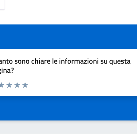
nto sono chiare le informazioni su questa
gina?
da 1 a 5 stelle la pagina
a 1 stelle su 5
aluta 2 stelle su 5
Valuta 3 stelle su 5
Valuta 4 stelle su 5
Valuta 5 stelle su 5