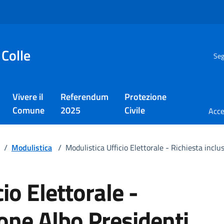
 Colle
Seg
Vivere il
Referendum
Protezione
Comune
2025
Civile
/
Modulistica
/
Modulistica Ufficio Elettorale - Richiesta inclu
io Elettorale -
ione Albo Presidenti