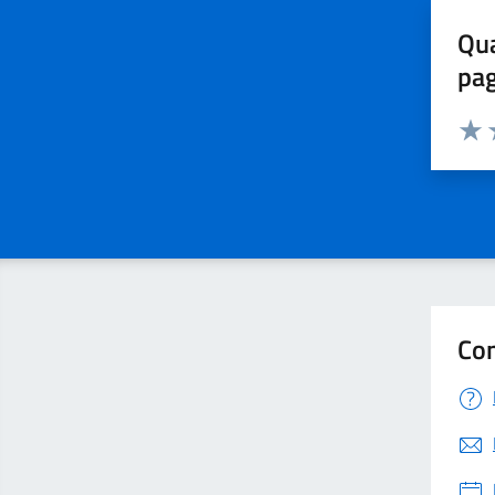
Qua
pa
Valuta 
Valut
V
Con