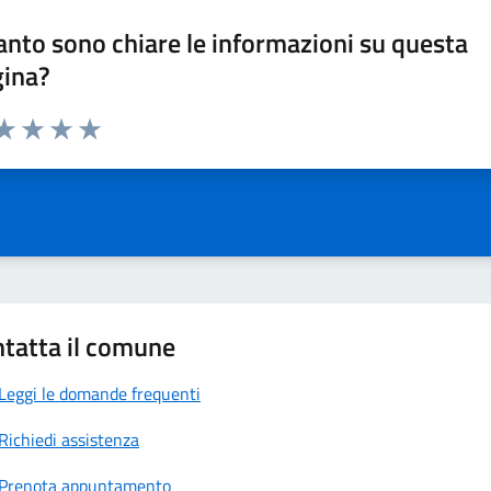
nto sono chiare le informazioni su questa
gina?
da 1 a 5 stelle la pagina
a 1 stelle su 5
aluta 2 stelle su 5
Valuta 3 stelle su 5
Valuta 4 stelle su 5
Valuta 5 stelle su 5
tatta il comune
Leggi le domande frequenti
Richiedi assistenza
Prenota appuntamento