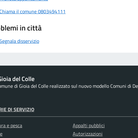
Chiama il comune 0803494111
blemi in città
Segnala disservizio
ioia del Colle
Comune di Gioia del Colle realizzato sul nuovo modello Comuni di Des
IE DI SERVIZIO
ura e pesca
Appalti pubblici
e
Autorizzazioni