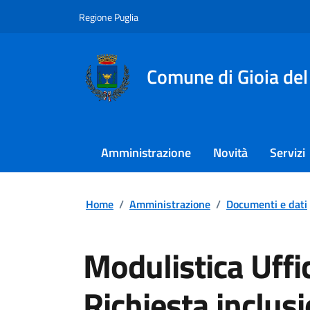
Regione Puglia
Comune di Gioia del
Amministrazione
Novità
Servizi
Home
/
Amministrazione
/
Documenti e dati
Modulistica Uffic
Richiesta inclus