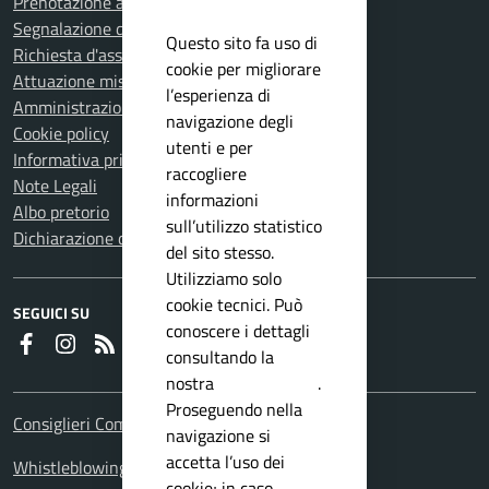
Prenotazione appuntamento
Segnalazione disservizio
Questo sito fa uso di
Richiesta d'assistenza
cookie per migliorare
Attuazione misure PNRR
l’esperienza di
Amministrazione trasparente
navigazione degli
Cookie policy
utenti e per
Informativa privacy
raccogliere
Note Legali
informazioni
Albo pretorio
sull’utilizzo statistico
Dichiarazione di accessibilità
del sito stesso.
Utilizziamo solo
cookie tecnici. Può
SEGUICI SU
conoscere i dettagli
Faceboook
Instagram
RSS
consultando la
nostra
privacy policy
.
Proseguendo nella
Consiglieri Comunali
navigazione si
accetta l’uso dei
Whistleblowing Policy
cookie; in caso