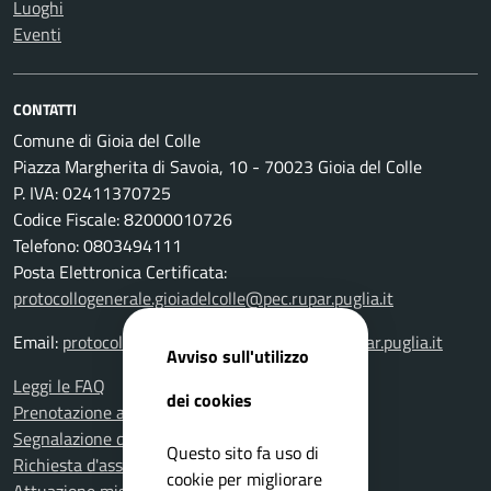
Luoghi
Eventi
CONTATTI
Comune di Gioia del Colle
Piazza Margherita di Savoia, 10 - 70023 Gioia del Colle
P. IVA: 02411370725
Codice Fiscale: 82000010726
Telefono: 0803494111
Posta Elettronica Certificata:
protocollogenerale.gioiadelcolle@pec.rupar.puglia.it
Email:
protocollogenerale.gioiadelcolle@pec.rupar.puglia.it
Avviso sull'utilizzo
Leggi le FAQ
dei cookies
Prenotazione appuntamento
Segnalazione disservizio
Questo sito fa uso di
Richiesta d'assistenza
cookie per migliorare