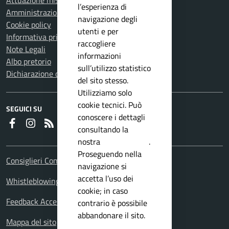
Attuazione misure PNRR
l’esperienza di
Amministrazione trasparente
navigazione degli
Cookie policy
utenti e per
Informativa privacy
raccogliere
Note Legali
informazioni
Albo pretorio
sull’utilizzo statistico
Dichiarazione di accessibilità
del sito stesso.
Utilizziamo solo
cookie tecnici. Può
SEGUICI SU
conoscere i dettagli
Faceboook
Instagram
RSS
consultando la
nostra
privacy policy
.
Proseguendo nella
Consiglieri Comunali
navigazione si
accetta l’uso dei
Whistleblowing Policy
cookie; in caso
Feedback Accessibilita
contrario è possibile
abbandonare il sito.
Mappa del sito