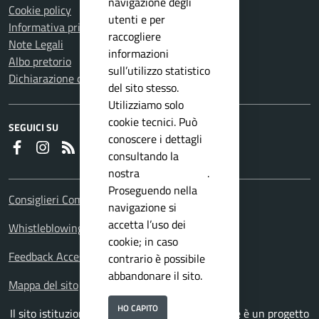
navigazione degli
Cookie policy
utenti e per
Informativa privacy
raccogliere
Note Legali
informazioni
Albo pretorio
sull’utilizzo statistico
Dichiarazione di accessibilità
del sito stesso.
Utilizziamo solo
cookie tecnici. Può
SEGUICI SU
conoscere i dettagli
Faceboook
Instagram
RSS
consultando la
nostra
privacy policy
.
Proseguendo nella
Consiglieri Comunali
navigazione si
accetta l’uso dei
Whistleblowing Policy
cookie; in caso
Feedback Accessibilita
contrario è possibile
abbandonare il sito.
Mappa del sito
HO CAPITO
Il sito istituzionale del Comune di Gioia del Colle è un progetto