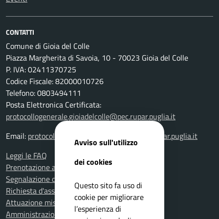
CONTATTI
Comune di Gioia del Colle
Piazza Margherita di Savoia, 10 - 70023 Gioia del Colle
P. IVA: 02411370725
Codice Fiscale: 82000010726
Telefono: 0803494111
Posta Elettronica Certificata:
protocollogenerale.gioiadelcolle@pec.rupar.puglia.it
Email:
protocollogenerale.gioiadelcolle@pec.rupar.puglia.it
Avviso sull'utilizzo
Leggi le FAQ
dei cookies
Prenotazione appuntamento
Segnalazione disservizio
Questo sito fa uso di
Richiesta d'assistenza
cookie per migliorare
Attuazione misure PNRR
l’esperienza di
Amministrazione trasparente