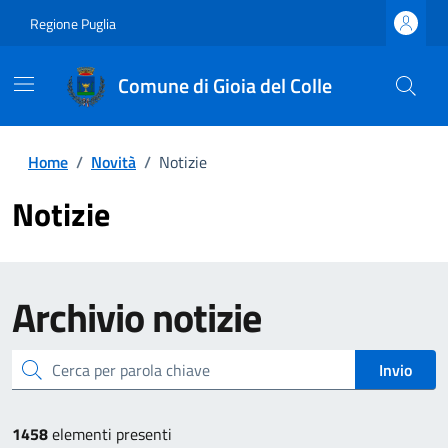
Regione Puglia
Comune di Gioia del Colle
Home
/
Novità
/
Notizie
Notizie
Archivio
notizie
cerca
Invio
1458
elementi presenti