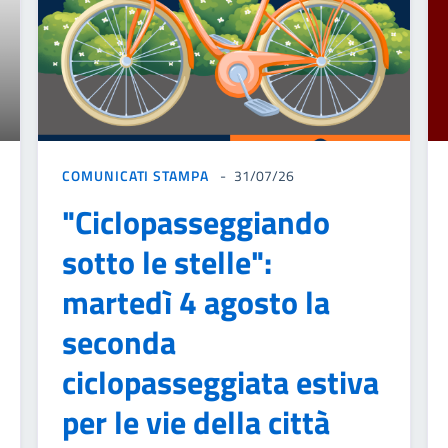
COMUNICATI STAMPA
31/07/26
"Ciclopasseggiando
sotto le stelle":
martedì 4 agosto la
seconda
ciclopasseggiata estiva
per le vie della città