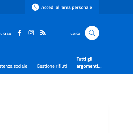
Accedi all'area personale
Faceboook
Instagram
RSS
uici su
Cerca
Tutti gli
stenza sociale
Gestione rifiuti
argomenti...