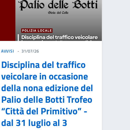
AVVISI
31/07/26
Disciplina del traffico
veicolare in occasione
della nona edizione del
Palio delle Botti Trofeo
“Città del Primitivo” -
dal 31 luglio al 3