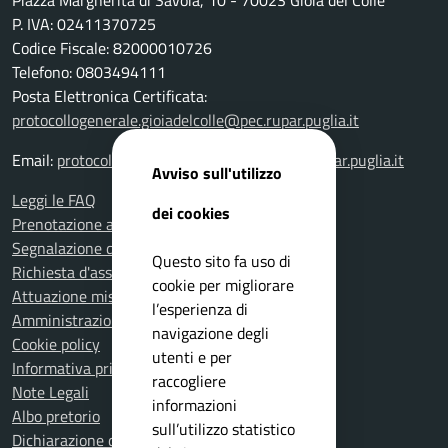
Piazza Margherita di Savoia, 10 - 70023 Gioia del Colle
P. IVA: 02411370725
Codice Fiscale: 82000010726
Telefono: 0803494111
Posta Elettronica Certificata:
protocollogenerale.gioiadelcolle@pec.rupar.puglia.it
Email:
protocollogenerale.gioiadelcolle@pec.rupar.puglia.it
Avviso sull'utilizzo
Leggi le FAQ
dei cookies
Prenotazione appuntamento
Segnalazione disservizio
Questo sito fa uso di
Richiesta d'assistenza
cookie per migliorare
Attuazione misure PNRR
l’esperienza di
Amministrazione trasparente
navigazione degli
Cookie policy
utenti e per
Informativa privacy
raccogliere
Note Legali
informazioni
Albo pretorio
sull’utilizzo statistico
Dichiarazione di accessibilità