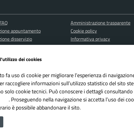
 FAQ
Amministrazione trasparente
zione appuntamento
Cookie policy
ione disservizio
Informativa privacy
a d'assistenza
Note Legali
one misure PNRR
Albo pretorio
l'utilizzo dei cookies
Dichiarazione di accessibilità
to fa uso di cookie per migliorare l’esperienza di navigazion
er raccogliere informazioni sull’utilizzo statistico del sito st
mo solo cookie tecnici. Può conoscere i dettagli consultando 
olicy
. Proseguendo nella navigazione si accetta l’uso dei cook
rario è possibile abbandonare il sito.
lowing Policy
Feedback Accessibilita
mune di Gioia del Colle è un progetto realizzato da
ISWEB S.p.A.
con