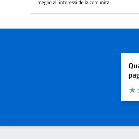
meglio gli interessi della comunità.
Qua
pa
Valuta 
Valut
V