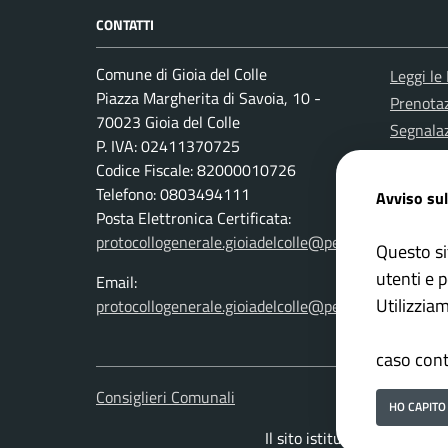
CONTATTI
Comune di Gioia del Colle
Leggi le
Piazza Margherita di Savoia, 10 -
Prenota
70023 Gioia del Colle
Segnalaz
P. IVA: 02411370725
Richiest
Codice Fiscale: 82000010726
Attuazi
Telefono: 0803494111
Avviso sul
Posta Elettronica Certificata:
protocollogenerale.gioiadelcolle@pec.rupar.puglia.it
Questo si
utenti e p
Email:
Utilizzia
protocollogenerale.gioiadelcolle@pec.rupar.puglia.it
privacy p
caso cont
Consiglieri Comunali
Whistleb
HO CAPITO
Il sito istituzionale del Co