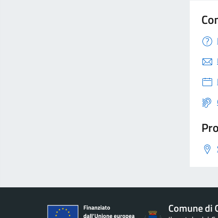
Con
Pro
Comune di G