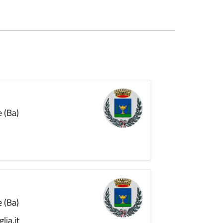
e (Ba)
e (Ba)
lia.it