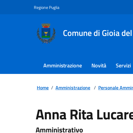
Regione Puglia
Comune di Gioia del
Amministrazione
Novità
Servizi
Home
/
Amministrazione
/
Personale Ammin
Anna Rita Lucare
Amministrativo