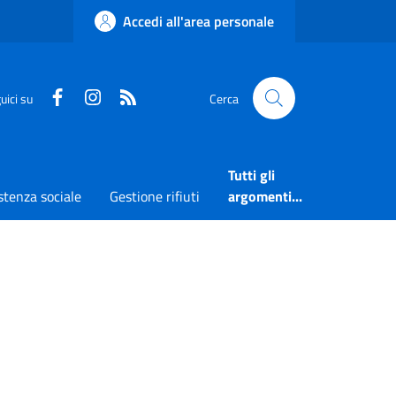
Accedi all'area personale
Faceboook
Instagram
RSS
uici su
Cerca
Tutti gli
stenza sociale
Gestione rifiuti
argomenti...