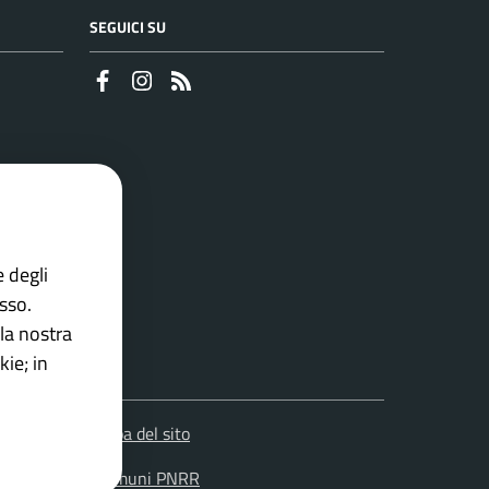
SEGUICI SU
Faceboook
Instagram
RSS
e degli
esso.
la nostra
ie; in
Mappa del sito
 la
Soluzione Comuni PNRR