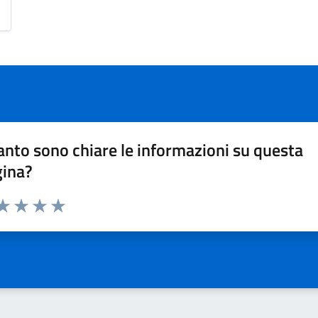
nto sono chiare le informazioni su questa
gina?
da 1 a 5 stelle la pagina
a 1 stelle su 5
aluta 2 stelle su 5
Valuta 3 stelle su 5
Valuta 4 stelle su 5
Valuta 5 stelle su 5