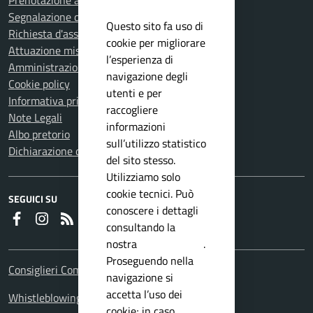
Prenotazione appuntamento
Segnalazione disservizio
Questo sito fa uso di
Richiesta d'assistenza
cookie per migliorare
Attuazione misure PNRR
l’esperienza di
Amministrazione trasparente
navigazione degli
Cookie policy
utenti e per
Informativa privacy
raccogliere
Note Legali
informazioni
Albo pretorio
sull’utilizzo statistico
Dichiarazione di accessibilità
del sito stesso.
Utilizziamo solo
cookie tecnici. Può
SEGUICI SU
conoscere i dettagli
Faceboook
Instagram
RSS
consultando la
nostra
privacy policy
.
Proseguendo nella
Consiglieri Comunali
navigazione si
accetta l’uso dei
Whistleblowing Policy
cookie; in caso