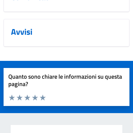
Avvisi
Quanto sono chiare le informazioni su questa
pagina?
Valuta da 1 a 5 stelle la pagina
Valuta 1 stelle su 5
Valuta 2 stelle su 5
Valuta 3 stelle su 5
Valuta 4 stelle su 5
Valuta 5 stelle su 5