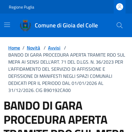
Regione Puglia
Comune di Gioia del Colle
Home
/
Novità
/
Avvisi
/
BANDO DI GARA PROCEDURA APERTA TRAMITE RDO SUL
MEPA AI SENSI DELL'ART. 71 DEL D.LGS. N. 36/2023 PER
L’AFFIDAMENTO DEL SERVIZIO DI AFFISSIONE E
DEFISSIONE DI MANIFESTI NEGLI SPAZI COMUNALI
DEDICATI PER IL PERIODO DAL 01/01/2026 AL
31/12/2026. CIG B90192CA00
BANDO DI GARA
PROCEDURA APERTA