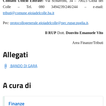
Contatti Ufficio Entrate:
Via Schiavoni, 34 – 70023 Gioia del
Colle – Tel. 080 3494239/246/244 – e-mail:
tributi@comune.gioiadelcolle.ba.it
Pec:
protocollogenerale.gioiadelcolle@pec.rupar.puglia.it
.
Il RUP
Dott.
Donvito Emanuele Vito
Area Finanze/Tributi
Allegati
BANDO DI GARA
A cura di
Finanze