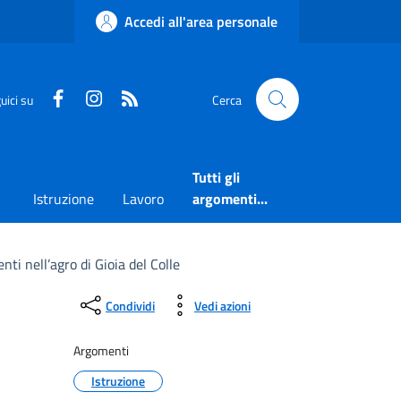
Accedi all'area personale
Faceboook
Instagram
RSS
uici su
Cerca
Tutti gli
Istruzione
Lavoro
argomenti...
nti nell’agro di Gioia del Colle
Condividi
Vedi azioni
Argomenti
Istruzione