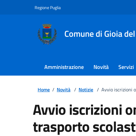
Regione Puglia
Comune di Gioia del
Amministrazione
Novità
Servizi
Home
/
Novità
/
Notizie
/
Avvio iscrizioni 
Avvio iscrizioni o
trasporto scolast