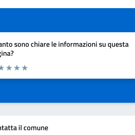
nto sono chiare le informazioni su questa
gina?
da 1 a 5 stelle la pagina
a 1 stelle su 5
aluta 2 stelle su 5
Valuta 3 stelle su 5
Valuta 4 stelle su 5
Valuta 5 stelle su 5
tatta il comune