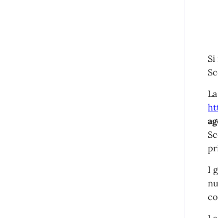
Si
Sc
La
ht
ag
Sc
pr
I 
nu
co