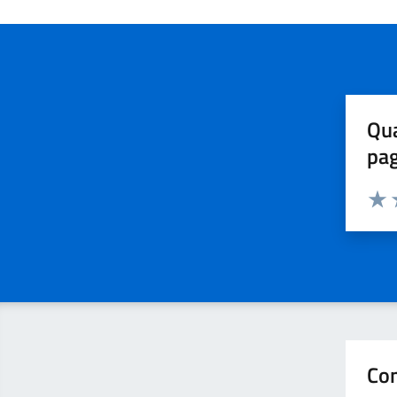
Qua
pa
Valuta 
Valut
V
Con