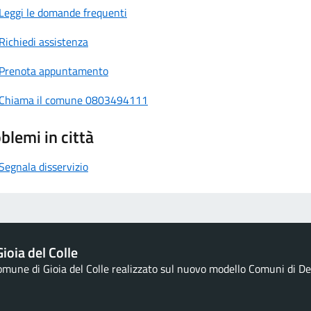
Leggi le domande frequenti
Richiedi assistenza
Prenota appuntamento
Chiama il comune 0803494111
blemi in città
Segnala disservizio
ioia del Colle
Comune di Gioia del Colle realizzato sul nuovo modello Comuni di Des