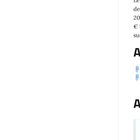
Le
de
20
€ 
su
A
A