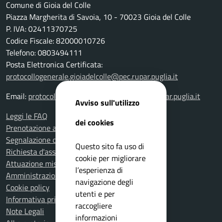
Comune di Gioia del Colle
Piazza Margherita di Savoia, 10 - 70023 Gioia del Colle
P. IVA: 02411370725
Codice Fiscale: 82000010726
Telefono: 0803494111
Posta Elettronica Certificata:
protocollogenerale.gioiadelcolle@pec.rupar.puglia.it
Email:
protocollogenerale.gioiadelcolle@pec.rupar.puglia.it
Avviso sull'utilizzo
Leggi le FAQ
dei cookies
Prenotazione appuntamento
Segnalazione disservizio
Questo sito fa uso di
Richiesta d'assistenza
cookie per migliorare
Attuazione misure PNRR
l’esperienza di
Amministrazione trasparente
navigazione degli
Cookie policy
utenti e per
Informativa privacy
raccogliere
Note Legali
informazioni