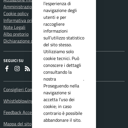
l’esperienza di
Amministrazione trasparente
navigazione degli
Cookie policy
utenti e per
Informativa privacy
raccogliere
Note Legali
informazioni
Albo pretorio
sull’utilizzo statistico
Dichiarazione di accessibilità
del sito stesso.
Utilizziamo solo
cookie tecnici. Può
SEGUICI SU
conoscere i dettagli
Faceboook
Instagram
RSS
consultando la
nostra
privacy policy
.
Proseguendo nella
Consiglieri Comunali
navigazione si
accetta l’uso dei
Whistleblowing Policy
cookie; in caso
Feedback Accessibilita
contrario è possibile
abbandonare il sito.
Mappa del sito