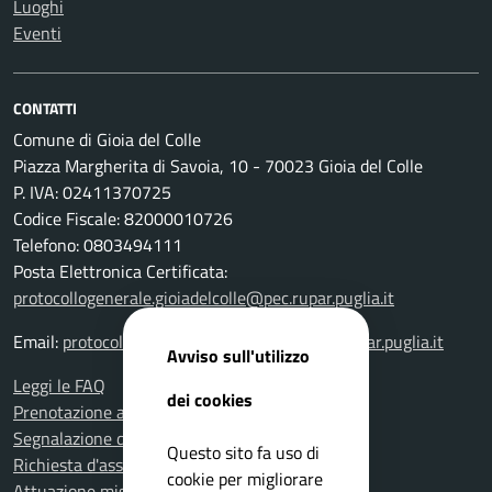
Luoghi
Eventi
CONTATTI
Comune di Gioia del Colle
Piazza Margherita di Savoia, 10 - 70023 Gioia del Colle
P. IVA: 02411370725
Codice Fiscale: 82000010726
Telefono: 0803494111
Posta Elettronica Certificata:
protocollogenerale.gioiadelcolle@pec.rupar.puglia.it
Email:
protocollogenerale.gioiadelcolle@pec.rupar.puglia.it
Avviso sull'utilizzo
Leggi le FAQ
dei cookies
Prenotazione appuntamento
Segnalazione disservizio
Questo sito fa uso di
Richiesta d'assistenza
cookie per migliorare
Attuazione misure PNRR