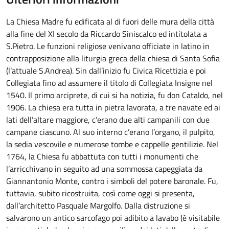
La Chiesa Madre fu edificata al di fuori delle mura della città
alla fine del XI secolo da Riccardo Siniscalco ed intitolata a
S.Pietro. Le funzioni religiose venivano officiate in latino in
contrapposizione alla liturgia greca della chiesa di Santa Sofia
(l’attuale S.Andrea). Sin dall’inizio fu Civica Ricettizia e poi
Collegiata fino ad assumere il titolo di Collegiata Insigne nel
1540. Il primo arciprete, di cui si ha notizia, fu don Cataldo, nel
1906. La chiesa era tutta in pietra lavorata, a tre navate ed ai
lati dell’altare maggiore, c’erano due alti campanili con due
campane ciascuno. Al suo interno c’erano l’organo, il pulpito,
la sedia vescovile e numerose tombe e cappelle gentilizie. Nel
1764, la Chiesa fu abbattuta con tutti i monumenti che
l’arricchivano in seguito ad una sommossa capeggiata da
Giannantonio Monte, contro i simboli del potere baronale. Fu,
tuttavia, subito ricostruita, così come oggi si presenta,
dall’architetto Pasquale Margolfo. Dalla distruzione si
salvarono un antico sarcofago poi adibito a lavabo (è visitabile