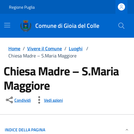
Regione Puglia
Comune di Gioia del Colle
Home
/
Vivere il Comune
/
Luoghi
/
Chiesa Madre – S.Maria Maggiore
Chiesa Madre – S.Maria
Maggiore
Condividi
Vedi azioni
INDICE DELLA PAGINA