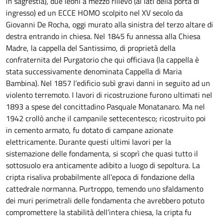
in sagrestia), due leoni a mezzo rilievo (ai lati della porta di
ingresso) ed un ECCE HOMO scolpito nel XV secolo da
Giovanni De Rocha, oggi murato alla sinistra del terzo altare di
destra entrando in chiesa. Nel 1845 fu annessa alla Chiesa
Madre, la cappella del Santissimo, di proprietà della
confraternita del Purgatorio che qui officiava (la cappella è
stata successivamente denominata Cappella di Maria
Bambina). Nel 1857 l’edificio subì gravi danni in seguito ad un
violento terremoto. I lavori di ricostruzione furono ultimati nel
1893 a spese del concittadino Pasquale Monatanaro. Ma nel
1942 crollò anche il campanile settecentesco; ricostruito poi
in cemento armato, fu dotato di campane azionate
elettricamente. Durante questi ultimi lavori per la
sistemazione delle fondamenta, si scoprì che quasi tutto il
sottosuolo era anticamente adibito a luogo di sepoltura. La
cripta risaliva probabilmente all’epoca di fondazione della
cattedrale normanna. Purtroppo, temendo uno sfaldamento
dei muri perimetrali delle fondamenta che avrebbero potuto
compromettere la stabilità dell’intera chiesa, la cripta fu