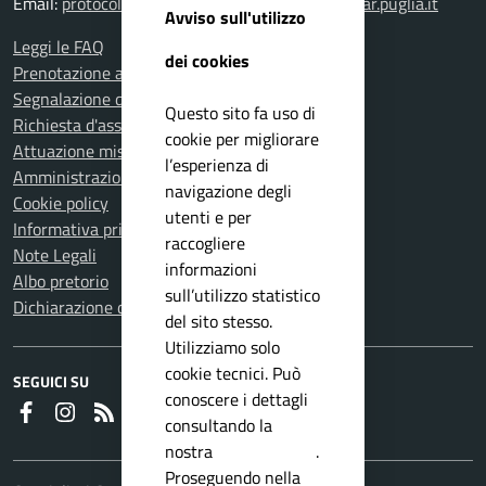
Email:
protocollogenerale.gioiadelcolle@pec.rupar.puglia.it
Avviso sull'utilizzo
Leggi le FAQ
dei cookies
Prenotazione appuntamento
Segnalazione disservizio
Questo sito fa uso di
Richiesta d'assistenza
cookie per migliorare
Attuazione misure PNRR
l’esperienza di
Amministrazione trasparente
navigazione degli
Cookie policy
utenti e per
Informativa privacy
raccogliere
Note Legali
informazioni
Albo pretorio
sull’utilizzo statistico
Dichiarazione di accessibilità
del sito stesso.
Utilizziamo solo
cookie tecnici. Può
SEGUICI SU
conoscere i dettagli
Faceboook
Instagram
RSS
consultando la
nostra
privacy policy
.
Proseguendo nella