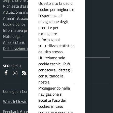
Segnalazione disservizio
Questo sito fa uso di
Richiesta d'assistenza
cookie per migliorare
Attuazione misure PNRR
l’esperienza di
Amministrazione trasparente
navigazione degli
Cookie policy
utenti e per
Informativa privacy
raccogliere
Note Legali
informazioni
Albo pretorio
sull’utilizzo statistico
Dichiarazione di accessibilità
del sito stesso.
Utilizziamo solo
cookie tecnici. Può
SEGUICI SU
conoscere i dettagli
Faceboook
Instagram
RSS
consultando la
nostra
privacy policy
.
Proseguendo nella
Consiglieri Comunali
navigazione si
accetta l’uso dei
Whistleblowing Policy
cookie; in caso
Feedback Accessibilita
contrario è possibile