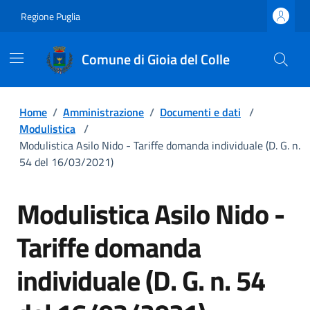
Regione Puglia
Comune di Gioia del Colle
Home
/
Amministrazione
/
Documenti e dati
/
Modulistica
/
Modulistica Asilo Nido - Tariffe domanda individuale (D. G. n.
54 del 16/03/2021)
Modulistica Asilo Nido -
Tariffe domanda
individuale (D. G. n. 54