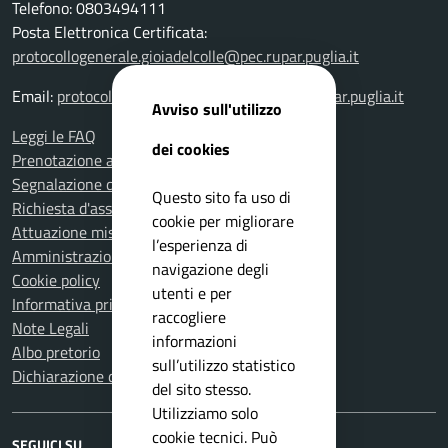
Telefono: 0803494111
Posta Elettronica Certificata:
protocollogenerale.gioiadelcolle@pec.rupar.puglia.it
Email:
protocollogenerale.gioiadelcolle@pec.rupar.puglia.it
Avviso sull'utilizzo
Leggi le FAQ
dei cookies
Prenotazione appuntamento
Segnalazione disservizio
Questo sito fa uso di
Richiesta d'assistenza
cookie per migliorare
Attuazione misure PNRR
l’esperienza di
Amministrazione trasparente
navigazione degli
Cookie policy
utenti e per
Informativa privacy
raccogliere
Note Legali
informazioni
Albo pretorio
sull’utilizzo statistico
Dichiarazione di accessibilità
del sito stesso.
Utilizziamo solo
cookie tecnici. Può
SEGUICI SU