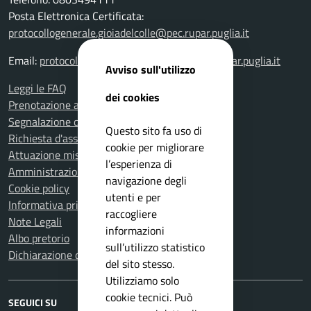
Posta Elettronica Certificata:
protocollogenerale.gioiadelcolle@pec.rupar.puglia.it
Email:
protocollogenerale.gioiadelcolle@pec.rupar.puglia.it
Avviso sull'utilizzo
Leggi le FAQ
dei cookies
Prenotazione appuntamento
Segnalazione disservizio
Questo sito fa uso di
Richiesta d'assistenza
cookie per migliorare
Attuazione misure PNRR
l’esperienza di
Amministrazione trasparente
navigazione degli
Cookie policy
utenti e per
Informativa privacy
raccogliere
Note Legali
informazioni
Albo pretorio
sull’utilizzo statistico
Dichiarazione di accessibilità
del sito stesso.
Utilizziamo solo
cookie tecnici. Può
SEGUICI SU