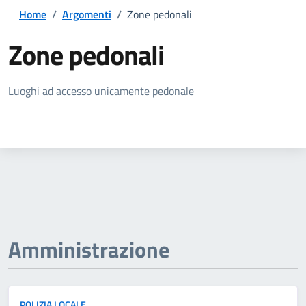
Home
/
Argomenti
/
Zone pedonali
Zone pedonali
Dettagli della notizia
Luoghi ad accesso unicamente pedonale
Amministrazione
POLIZIA LOCALE