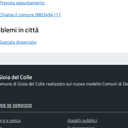
Prenota appuntamento
Chiama il comune 0803494111
blemi in città
Segnala disservizio
ioia del Colle
Comune di Gioia del Colle realizzato sul nuovo modello Comuni di Des
IE DI SERVIZIO
ura e pesca
Appalti pubblici