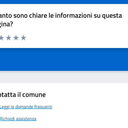
nto sono chiare le informazioni su questa
gina?
da 1 a 5 stelle la pagina
a 1 stelle su 5
aluta 2 stelle su 5
Valuta 3 stelle su 5
Valuta 4 stelle su 5
Valuta 5 stelle su 5
tatta il comune
Leggi le domande frequenti
Richiedi assistenza