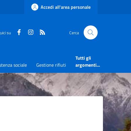
Accedi all'area personale
Faceboook
Instagram
RSS
uici su
Cerca
Tutti gli
stenza sociale
Gestione rifiuti
argomenti...