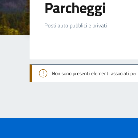
Parcheggi
Dettagli della not
Posti auto pubblici e privati
Non sono presenti elementi associati pe