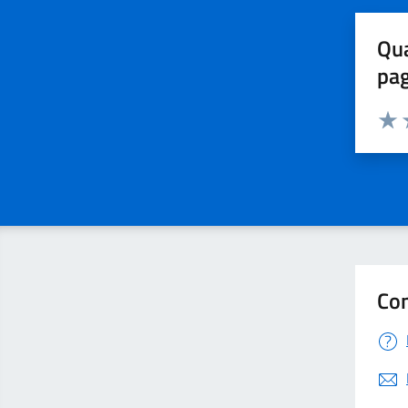
Qua
pa
Valuta 
Valut
V
Con