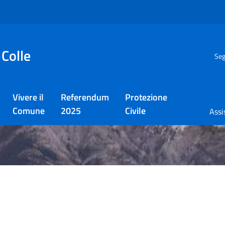
 Colle
Seg
Vivere il
Referendum
Protezione
Comune
2025
Civile
Assi