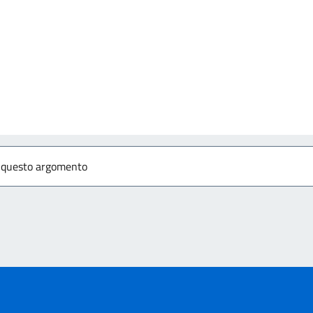
izia
r questo argomento