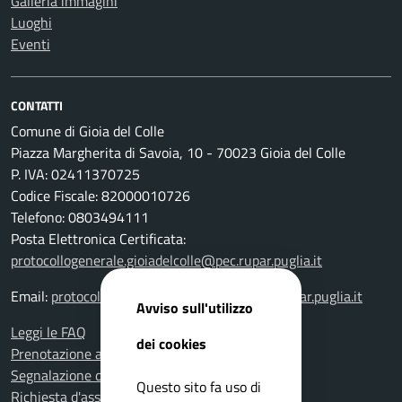
Galleria immagini
Luoghi
Eventi
CONTATTI
Comune di Gioia del Colle
Piazza Margherita di Savoia, 10 - 70023 Gioia del Colle
P. IVA: 02411370725
Codice Fiscale: 82000010726
Telefono: 0803494111
Posta Elettronica Certificata:
protocollogenerale.gioiadelcolle@pec.rupar.puglia.it
Email:
protocollogenerale.gioiadelcolle@pec.rupar.puglia.it
Avviso sull'utilizzo
Leggi le FAQ
dei cookies
Prenotazione appuntamento
Segnalazione disservizio
Questo sito fa uso di
Richiesta d'assistenza