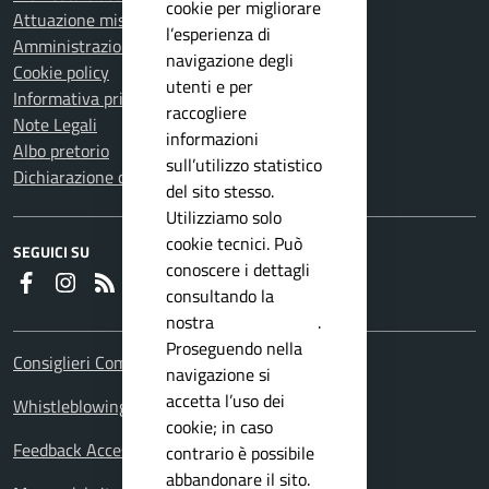
cookie per migliorare
Attuazione misure PNRR
l’esperienza di
Amministrazione trasparente
navigazione degli
Cookie policy
utenti e per
Informativa privacy
raccogliere
Note Legali
informazioni
Albo pretorio
sull’utilizzo statistico
Dichiarazione di accessibilità
del sito stesso.
Utilizziamo solo
cookie tecnici. Può
SEGUICI SU
conoscere i dettagli
Faceboook
Instagram
RSS
consultando la
nostra
privacy policy
.
Proseguendo nella
Consiglieri Comunali
navigazione si
accetta l’uso dei
Whistleblowing Policy
cookie; in caso
Feedback Accessibilita
contrario è possibile
abbandonare il sito.